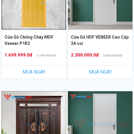
Cửa Gỗ Chống Cháy MDF
Cửa Gỗ HDF VENEER Cao Cấp
Veneer P1R2
3A soi
1.699.999.0đ
2.300.000.0đ
1.799.999.0đ
2.600.000.0đ
MUA NGAY
MUA NGAY