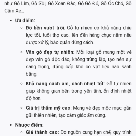
như Gỗ Lim, Gỗ Sồi, Gỗ Xoan Đào, Gỗ Gõ Đỏ, Gỗ Óc Chó, Gỗ
Căm Xe...
Ưu điểm:
Độ bền vượt trội:
Gỗ tự nhiên có khả năng chịu
lực tốt, tuổi thọ cao, lên đến hàng chục năm nếu
được xử lý, bảo quản đúng cách.
Vân gỗ đẹp tự nhiên:
Mỗi loại gỗ mang một vẻ
đẹp vân gỗ độc đáo, không trùng lặp, tạo nên sự
sang trọng, đẳng cấp khó có vật liệu nào sánh
bằng.
Khả năng cách âm, cách nhiệt tốt:
Gỗ tự nhiên
giúp không gian bên trong yên tĩnh, ổn định nhiệt
độ hơn.
Giá trị thẩm mỹ cao:
Mang vẻ đẹp mộc mạc, gần
gũi thiên nhiên, tạo cảm giác ấm cúng.
Nhược điểm:
Giá thành cao:
Do nguồn cung hạn chế, quy trình