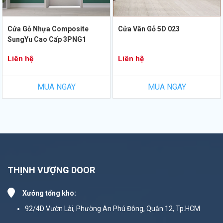
Cửa Gỗ Nhựa Composite
Cửa Vân Gỗ 5D 023
SungYu Cao Cấp 3PNG1
Liên hệ
Liên hệ
MUA NGAY
MUA NGAY
THỊNH VƯỢNG DOOR
Xưởng tổng kho:
92/4D Vườn Lài, Phường An Phú Đông, Quận 12, Tp.HCM