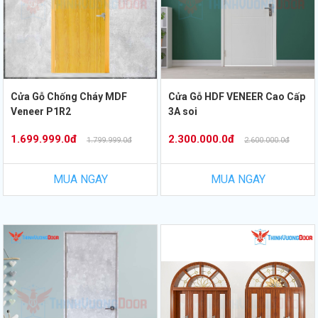
Cửa Gỗ Chống Cháy MDF
Cửa Gỗ HDF VENEER Cao Cấp
Veneer P1R2
3A soi
1.699.999.0đ
2.300.000.0đ
1.799.999.0đ
2.600.000.0đ
MUA NGAY
MUA NGAY