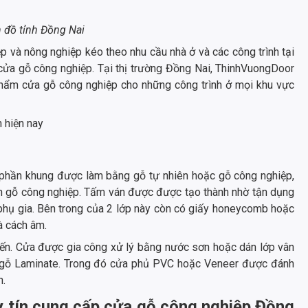
 đồ tỉnh Đồng Nai
p và nông nghiệp kéo theo nhu cầu nhà ở và các công trình tại
 cửa gỗ công nghiệp. Tại thị trường Đồng Nai, ThinhVuongDoor
hẩm cửa gỗ công nghiệp cho những công trình ở mọi khu vực
 hiện nay
i phần khung được làm bằng gỗ tự nhiên hoặc gỗ công nghiệp,
án gỗ công nghiệp. Tấm ván được được tạo thành nhờ tận dụng
phụ gia. Bên trong của 2 lớp này còn có giấy honeycomb hoặc
à cách âm.
n. Cửa được gia công xử lý bằng nước sơn hoặc dán lớp vân
 gỗ Laminate. Trong đó cửa phủ PVC hoặc Veneer được đánh
n.
y tín cung cấp cửa gỗ công nghiệp Đồng