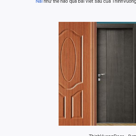
Nai
như thế nào qua bài viết sau của ThinhVuon