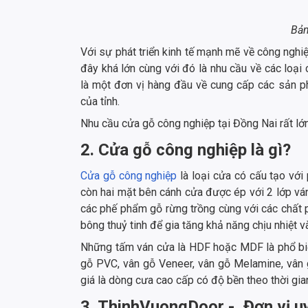
Bản
Với sự phát triển kinh tế mạnh mẽ về công nghiệ
đây khá lớn cùng với đó là nhu cầu về các loại
là một đơn vị hàng đầu về cung cấp các sản p
của tỉnh.
Nhu cầu cửa gỗ công nghiệp tại Đồng Nai rất lớn
2. Cửa gỗ công nghiệp là gì?
Cửa gỗ công nghiệp
là loại cửa có cấu tạo vớ
còn hai mặt bên cánh cửa được ép với 2 lớp v
các phế phẩm gỗ rừng trồng cùng với các chất 
bông thuỷ tinh để gia tăng khả năng chịu nhiệt v
Những tấm ván cửa là HDF hoặc MDF là phổ biế
gỗ PVC, vân gỗ Veneer, vân gỗ Melamine, vân
giá là dòng cưa cao cấp có độ bền theo thời gia
3. ThinhVuongDoor - Đơn vị u