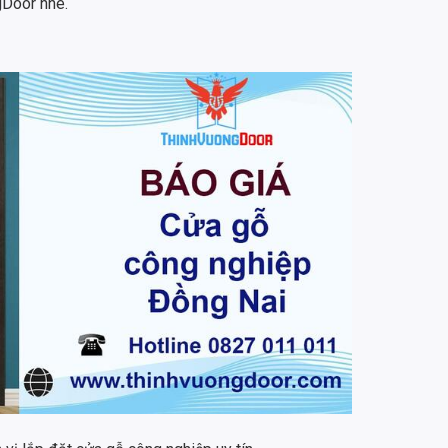
gDoor nhé.