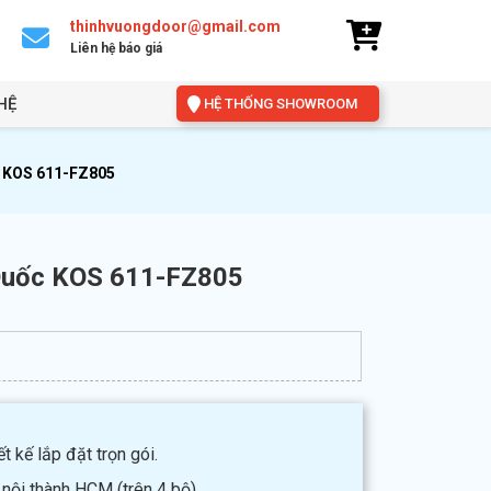
thinhvuongdoor@gmail.com
Liên hệ báo giá
HỆ
HỆ THỐNG SHOWROOM
 KOS 611-FZ805
Quốc KOS 611-FZ805
t kế lắp đặt trọn gói.
 nội thành HCM (trên 4 bộ).