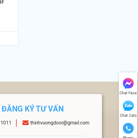
1F
Chat Face
ĐĂNG KÝ TƯ VẤN
Chat Zalo
11011
thinhvuongdoor@gmail.com
Phone