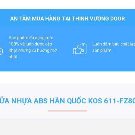
AN TÂM MUA HÀNG TẠI THỊNH VƯỢNG DOOR
Sản phẩm đa dạng mới
100% và luôn được cập
Luôn đảm bảo chất lư
nhật những xu hướng mới
sản phẩm
nhất
ỬA NHỰA ABS HÀN QUỐC KOS 611-FZ8