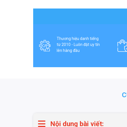
Thương hiệu danh tiếng
từ 2010 - Luôn đặt uy tín
lên hàng đầu
C
Nội dung bài viết: