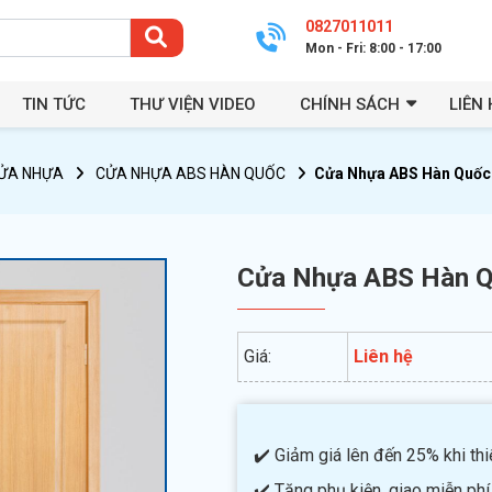
0827011011
Mon - Fri: 8:00 - 17:00
TIN TỨC
THƯ VIỆN VIDEO
CHÍNH SÁCH
LIÊN 
ỬA NHỰA
CỬA NHỰA ABS HÀN QUỐC
Cửa Nhựa ABS Hàn Quốc
Cửa Nhựa ABS Hàn 
Giá:
Liên hệ
✔️ Giảm giá lên đến 25% khi thiế
✔️ Tặng phụ kiện, giao miễn phí