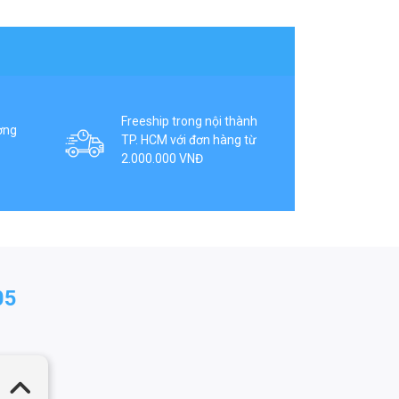
Freeship trong nội thành
ợng
TP. HCM với đơn hàng từ
2.000.000 VNĐ
05