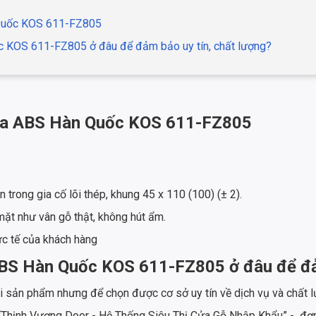
Quốc KOS 611-FZ805
 KOS 611-FZ805 ở đâu để đảm bảo uy tín, chất lượng?
a ABS Hàn Quốc KOS 611-FZ805
 trong gia cố lõi thép, khung 45 x 110 (100) (± 2).
ặt như vân gỗ thật, không hút ẩm.
ực tế của khách hàng
S Hàn Quốc KOS 611-FZ805 ở đâu để đảm
ối sản phẩm nhưng để chọn được cơ sở uy tín về dịch vụ và chất 
 “Thịnh Vượng Door - Hệ Thống Siêu Thị Cửa Gỗ Nhập Khẩu” - đơn 