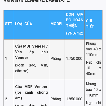
ĐƠN GIÁ
BỘ HOÀN
CHI
STT
LOẠI CỬA
MODEL
THIỆN
TIẾT
(VNĐ/m
2
)
Khung
Cửa MDF Veneer /
bao 40 x
Ván ép phủ
110mm
Veneer
1
Phẳng
1.750.000
Nẹp chỉ
(xoan đào, Ash,
10 x
căm xe)
40mm
Khung
Cửa MDF Veneer
bao 40 x
(lõi xanh chống
110mm
ẩm)
2
Phẳng
1.850.000
Nẹp chỉ
(xoan đào, Ash,