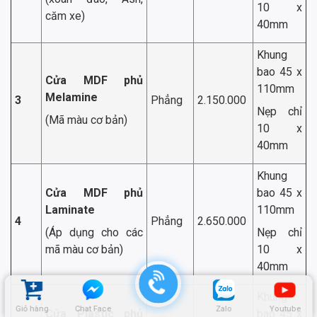
10 x
căm xe)
40mm
Khung
bao 45 x
Cửa MDF phủ
110mm
Melamine
3
Phẳng
2.150.000
Nẹp chỉ
(Mã màu cơ bản)
10 x
40mm
Khung
Cửa MDF phủ
bao 45 x
Laminate
110mm
4
Phẳng
2.650.000
(Áp dụng cho các
Nẹp chỉ
mã màu cơ bản)
10 x
40mm
Khung
Giỏ hàng
Chat Face
Zalo
Youtube
Cửa Plastic phủ
bao 45 x