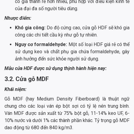
có giá thành rẻ hơn nhiều, phù hợp với điều kiện kinh tế
của đại đa số người tiêu dùng.
Nhược điểm:
Khó gia công:
Do độ cứng cao, cửa gỗ HDF sẽ khó gia
công các chi tiết cầu kỳ như gỗ tự nhiên.
Nguy cơ formaldehyde:
Một số loại HDF giá rẻ có thể
sử dụng keo và chất phụ gia chứa formaldehyde, gây
ảnh hưởng đến sức khỏe người sử dụng.
Mẫu cửa HDF được sử dụng thịnh hành hiện nay:
3.2. Cửa gỗ MDF
Khái niệm:
Gỗ MDF (hay Medium Density Fiberboard) là thuật ngữ
chung cho các loại ván ép bột sợi có tỷ lệ nén trung bình.
Ván MDF được sản xuất từ 75% bột gỗ, 11-14% keo UF, 6-
10% nước và dưới 1% các thành phần khác. Tỷ trọng gỗ MDF
dao động từ 680 đến 840 kg/m3.