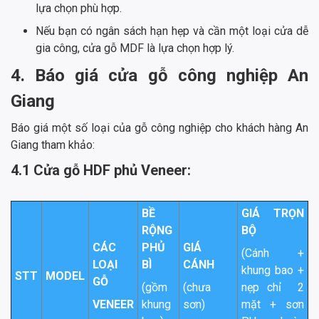
lựa chọn phù hợp.
Nếu bạn có ngân sách hạn hẹp và cần một loại cửa dễ
gia công, cửa gỗ MDF là lựa chọn hợp lý.
4. Báo giá cửa gỗ công nghiệp An
Giang
Báo giá một số loại của gỗ công nghiệp cho khách hàng An
Giang tham khảo:
4.1 Cửa gỗ HDF phủ Veneer:
BỀ
GIÁ TRỌN
RỘNG
BỘ
CÁC
PHỦ
GIÁ
(Cánh +
LOẠI
BÌ
CÁNH
khung bao +
STT
MODEL
GỖ
(gồm
(chưa
nẹp chỉ 2
VENEER
khung
sơn)
mặt + sơn