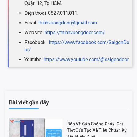
Quận 12, Tp.HCM.
Điện thoại: 0827.011.011.
Email:
thinhvuongdoor@gmail.com
Website:
https://thinhvuongdoor.com/
Facebook:
https://www.facebook.com/SaigonDo
or/
Youtube:
https://www.youtube.com/@saigondoor
Bài viết gần đây
Bản Vẽ Cửa Chống Cháy: Chi
Tiết Cấu Tạo Và Tiêu Chuẩn Kỹ
Thuật Mới Nhất