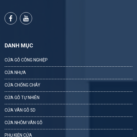
DANH MỤC
CỬA GỖ CÔNG NGHIỆP
CỬA NHỰA
CỬA CHỐNG CHÁY
CỬA GỖ TỰ NHIÊN
CỬA VÂN GỖ 5D
CỬA NHÔM VÂN GỖ
PHỤ KIỆN CỬA