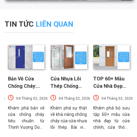
TIN TỨC
LIÊN QUAN
Bản Vẽ Cửa
Cửa Nhựa Lõi
TOP 60+ Mẫu
Chống Cháy:
Thép Chống
Cửa Nhà Đẹp
Chi Tiết Cấu
Cháy: Cấu Tạo
Hiện Đại, Sang
026
04 Tháng 02, 2026
04 Tháng 02, 2026
04 Tháng 02, 2026
Tạo Và Tiêu
Và Các Tiêu
Trọng Xu
t
Chuẩn Kỹ Thuật
Chuẩn An Toàn
Hướng Mới Nhất
u
Khám phá bản vẽ
Khám phá sự thật
Khám phá bộ sưu
a
cửa chống cháy
về khả năng chống
tập 60+ mẫu cửa
Mới Nhất
PCCC Mới Nhất
a
tiêu chuẩn từ
cháy của cửa nhựa
nhà đẹp từ cửa
g
Thịnh Vượng Door.
lõi thép. Bài viết
chính, cửa thông
g
Bài viết cung cấp
phân tích chi tiết
phòng đến cổng