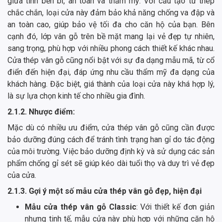
giữa tính bền bỉ, an toàn và thẩm mỹ. Với cấu tạo từ thép
chắc chắn, loại cửa này đảm bảo khả năng chống va đập và
an toàn cao, giúp bảo vệ tối đa cho căn hộ của bạn. Bên
cạnh đó, lớp vân gỗ trên bề mặt mang lại vẻ đẹp tự nhiên,
sang trọng, phù hợp với nhiều phong cách thiết kế khác nhau.
Cửa thép vân gỗ cũng nổi bật với sự đa dạng mẫu mã, từ cổ
điển đến hiện đại, đáp ứng nhu cầu thẩm mỹ đa dạng của
khách hàng. Đặc biệt, giá thành của loại cửa này khá hợp lý,
là sự lựa chọn kinh tế cho nhiều gia đình.
2.1.2. Nhược điểm:
Mặc dù có nhiều ưu điểm, cửa thép vân gỗ cũng cần được
bảo dưỡng đúng cách để tránh tình trạng han gỉ do tác động
của môi trường. Việc bảo dưỡng định kỳ và sử dụng các sản
phẩm chống gỉ sét sẽ giúp kéo dài tuổi thọ và duy trì vẻ đẹp
của cửa.
2.1.3. Gợi ý một số mẫu cửa thép vân gỗ đẹp, hiện đại
Mẫu cửa thép vân gỗ Classic
: Với thiết kế đơn giản
nhưng tinh tế, mẫu cửa này phù hợp với những căn hộ