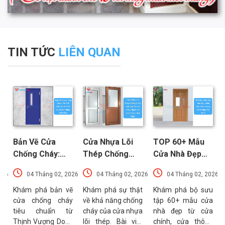
TIN TỨC
LIÊN QUAN
Bản Vẽ Cửa
Cửa Nhựa Lõi
TOP 60+ Mẫu
Chống Cháy:
Thép Chống
Cửa Nhà Đẹp
Chi Tiết Cấu
Cháy: Cấu Tạo
Hiện Đại, Sang
026
04 Tháng 02, 2026
04 Tháng 02, 2026
04 Tháng 02, 2026
Tạo Và Tiêu
Và Các Tiêu
Trọng Xu
t
Chuẩn Kỹ Thuật
Chuẩn An Toàn
Hướng Mới Nhất
u
Khám phá bản vẽ
Khám phá sự thật
Khám phá bộ sưu
a
cửa chống cháy
về khả năng chống
tập 60+ mẫu cửa
Mới Nhất
PCCC Mới Nhất
a
tiêu chuẩn từ
cháy của cửa nhựa
nhà đẹp từ cửa
g
Thịnh Vượng Door.
lõi thép. Bài viết
chính, cửa thông