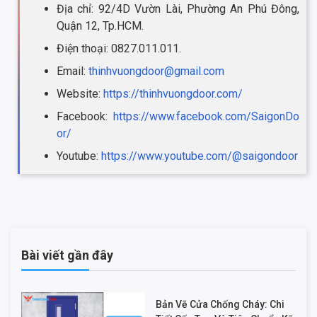
Địa chỉ: 92/4D Vườn Lài, Phường An Phú Đông,
Quận 12, Tp.HCM.
Điện thoại: 0827.011.011.
Email:
thinhvuongdoor@gmail.com
Website:
https://thinhvuongdoor.com/
Facebook:
https://www.facebook.com/SaigonDo
or/
Youtube:
https://www.youtube.com/@saigondoor
Bài viết gần đây
Bản Vẽ Cửa Chống Cháy: Chi