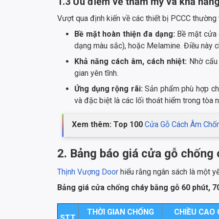
1.3 Ưu điểm về thẩm mỹ và khả năng
Vượt qua định kiến về các thiết bị PCCC thường
Bề mặt hoàn thiện đa dạng:
Bề mặt cửa c
dạng màu sắc), hoặc Melamine. Điều này cho
Khả năng cách âm, cách nhiệt:
Nhờ cấu 
gian yên tĩnh.
Ứng dụng rộng rãi:
Sản phẩm phù hợp cho 
và đặc biệt là các lối thoát hiểm trong tòa n
Xem thêm: Top 100
Cửa Gỗ Cách Âm Chố
2. Bảng báo giá cửa gỗ chống 
Thịnh Vượng Door
hiểu rằng ngân sách là một yế
Bảng giá cửa chống cháy bằng gỗ 60 phút, 70 
THỜI GIAN CHỐNG
CHIỀU CAO 
STT