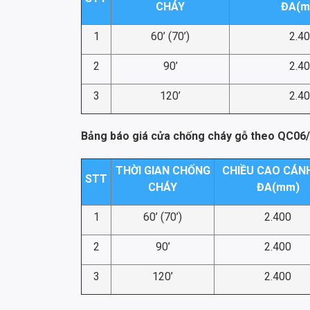
CHÁY
ĐA(m
1
60’ (70’)
2.4
2
90’
2.4
3
120’
2.4
Bảng báo giá cửa chống cháy gỗ theo QC06/
THỜI GIAN CHỐNG
CHIỀU CAO CÁNH
STT
CHÁY
ĐA(mm)
1
60’ (70’)
2.400
2
90’
2.400
3
120’
2.400