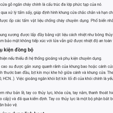
 cửa gỗ ngăn cháy chính là cấu trúc đa lớp phức tạp của nó.
qua xử lý tẩm sấy, giúp định hình khung cửa chắc chắn và hạn ch
ược ốp các tấm vật liệu chống cháy chuyên dụng. Phổ biến n
ung xương được lấp đầy bằng vật liệu cách nhiệt như bông thủy 
m bảo mặt không tiếp xúc với lửa vẫn giữ được nhiệt độ an toàn 
ụ kiện đồng bộ
hiện nếu thiếu đi hệ thống gioăng và phụ kiện chuyên dụng.
 cao su được gắn xung quanh rãnh của khung bao hoặc cánh cửa. 
ch thước ban đầu, bịt kín mọi khe hở giữa cánh và khung cửa. T
 HCN...). Việc gioăng ngăn khói bịt kín lối đi của khói chính là yế
m như bản lề, tay co thủy lực, khóa cửa, tay nắm, thanh thoát hi
ao cấp) và đã qua kiểm định. Tay co thủy lực là một bộ phận bắt
cần bảo vệ.