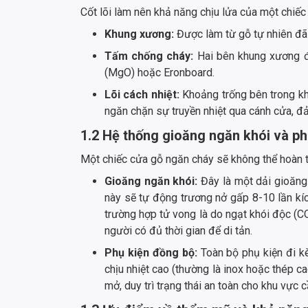
Cốt lõi làm nên khả năng chịu lửa của một chiếc
Khung xương:
Được làm từ gỗ tự nhiên đã 
Tấm chống cháy:
Hai bên khung xương đ
(MgO) hoặc Eronboard.
Lõi cách nhiệt:
Khoảng trống bên trong kh
ngăn chặn sự truyền nhiệt qua cánh cửa, đả
1.2 Hệ thống gioăng ngăn khói và ph
Một chiếc cửa gỗ ngăn cháy sẽ không thể hoàn t
Gioăng ngăn khói:
Đây là một dải gioăng
này sẽ tự động trương nở gấp 8-10 lần kí
trường hợp tử vong là do ngạt khói độc (CO,
người có đủ thời gian để di tản.
Phụ kiện đồng bộ:
Toàn bộ phụ kiện đi kè
chịu nhiệt cao (thường là inox hoặc thép c
mở, duy trì trạng thái an toàn cho khu vực 