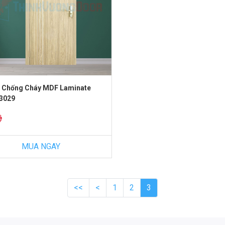
 Chống Cháy MDF Laminate
3029
ệ
MUA NGAY
<<
<
1
2
3