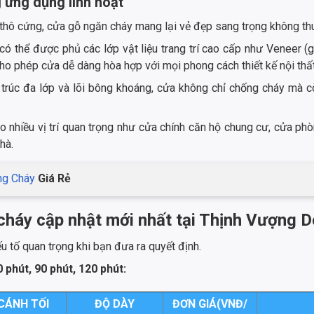
 ứng dụng linh hoạt
 thô cứng, cửa gỗ ngăn cháy mang lại vẻ đẹp sang trọng không th
ó thể được phủ các lớp vật liệu trang trí cao cấp như Veneer (g
 phép cửa dễ dàng hòa hợp với mọi phong cách thiết kế nội thất,
trúc đa lớp và lõi bông khoáng, cửa không chỉ chống cháy mà c
nhiều vị trí quan trọng như cửa chính căn hộ chung cư, cửa phò
hà.
ng Cháy
Giá Rẻ
cháy cập nhật mới nhất tại Thịnh Vượng 
u tố quan trọng khi bạn đưa ra quyết định.
phút, 90 phút, 120 phút:
CÁNH TỐI
ĐỘ DÀY
ĐƠN GIÁ(VNĐ/