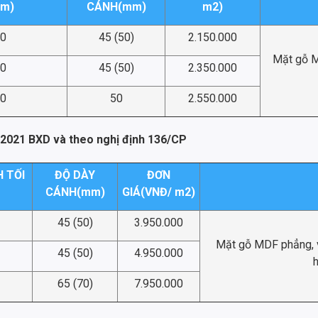
m)
CÁNH(mm)
m2)
00
45 (50)
2.150.000
Mặt gỗ M
00
45 (50)
2.350.000
00
50
2.550.000
2021 BXD và theo nghị định 136/CP
 TỐI
ĐỘ DÀY
ĐƠN
CÁNH(mm)
GIÁ(VNĐ/ m2)
45 (50)
3.950.000
Mặt gỗ MDF phẳng, v
45 (50)
4.950.000
65 (70)
7.950.000