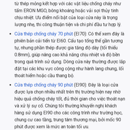
từ thép mỏng kết hợp với các vật liệu chống cháy như
tấm ERON MGO, bông khoáng hoặc vải sợi thủy tinh
chịu nhiệt. Ưu điểm nổi bật của loại cửa này là trọng
lượng nhẹ, thi công thuận tiện và chi phí đầu tư hợp lý.
Cửa thép chống cháy 70 phút
(EI70): Có thể xem đây là
phiên bản cải tiến từ EI60. Cấu tạo tổng thể gần tương
tự, nhưng phần thép được gia tăng độ dày (tối thiểu
0.8mm), giúp nâng cao khả năng chịu nhiệt và độ bền
trong quá trình sử dụng. Dòng cửa này thường được lắp
đặt tại các khu vực công cộng như hành lang chung, lối
thoát hiểm hoặc cầu thang bộ.
Cửa thép chống cháy 90 phút
(EI90): Đây là loại cửa
được lựa chọn nhiều nhất trên thị trường hiện nay nhờ
hiệu quả chống cháy tốt, đủ thời gian cho việc thoát nạn
và xử lý sự cố. Chúng tôi thường khuyến nghị khách
hàng sử dụng EI90 cho các công trình như trường học,
chung cư cao tầng, trung tâm thương mại, bởi mốc 90
phút được xem là mức an toàn tối ưu.