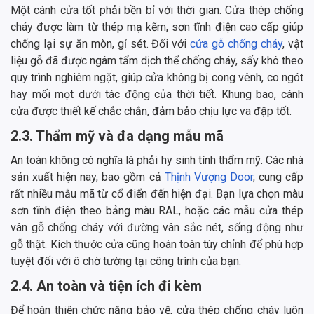
Một cánh cửa tốt phải bền bỉ với thời gian. Cửa thép chống
cháy
được làm từ thép mạ kẽm, sơn tĩnh điện cao cấp giúp
chống lại sự ăn mòn, gỉ sét. Đối với
cửa gỗ chống cháy
, vật
liệu gỗ đã được ngâm tẩm dịch thể chống cháy, sấy khô theo
quy trình nghiêm ngặt, giúp cửa không bị cong vênh, co ngót
hay mối mọt dưới tác động của thời tiết. Khung bao, cánh
cửa được thiết kế chắc chắn, đảm bảo chịu lực va đập tốt.
2.3. Thẩm mỹ và đa dạng mẫu mã
An toàn không có nghĩa là phải hy sinh tính thẩm mỹ. Các nhà
sản xuất hiện nay, bao gồm cả
Thịnh Vượng Door
, cung cấp
rất nhiều mẫu mã từ cổ điển đến hiện đại. Bạn lựa chọn màu
sơn tĩnh điện theo bảng màu RAL, hoặc các mẫu cửa thép
vân gỗ chống cháy với đường vân sắc nét, sống động như
gỗ thật. Kích thước cửa cũng hoàn toàn tùy chỉnh để phù hợp
tuyệt đối với ô chờ tường tại công trình của bạn.
2.4. An toàn và tiện ích đi kèm
Để hoàn thiện chức năng bảo vệ, cửa thép chống cháy luôn