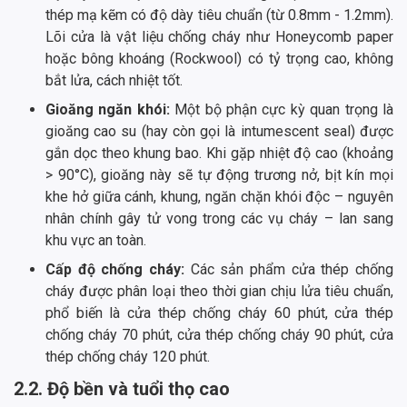
thép mạ kẽm có độ dày tiêu chuẩn (từ 0.8mm - 1.2mm).
Lõi cửa là vật liệu chống cháy như Honeycomb paper
hoặc bông khoáng (Rockwool) có tỷ trọng cao, không
bắt lửa, cách nhiệt tốt.
Gioăng ngăn khói:
Một bộ phận cực kỳ quan trọng là
gioăng cao su (hay còn gọi là intumescent seal) được
gắn dọc theo khung bao. Khi gặp nhiệt độ cao (khoảng
> 90°C), gioăng này sẽ tự động trương nở, bịt kín mọi
khe hở giữa cánh, khung, ngăn chặn khói độc – nguyên
nhân chính gây tử vong trong các vụ cháy – lan sang
khu vực an toàn.
Cấp độ chống cháy:
Các sản phẩm cửa thép chống
cháy được phân loại theo thời gian chịu lửa tiêu chuẩn,
phổ biến là cửa thép chống cháy 60 phút, cửa thép
chống cháy 70 phút, cửa thép chống cháy 90 phút, cửa
thép chống cháy 120 phút.
2.2. Độ bền và tuổi thọ cao