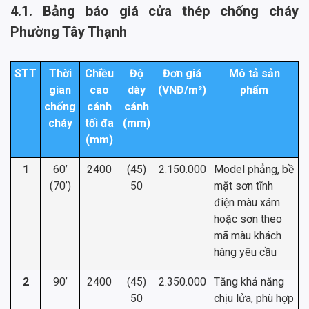
4.1. Bảng báo giá cửa thép chống cháy
Phường Tây Thạnh
STT
Thời
Chiều
Độ
Đơn giá
Mô tả sản
gian
cao
dày
(VNĐ/m²)
phẩm
chống
cánh
cánh
cháy
tối đa
(mm)
(mm)
1
60’
2400
(45)
2.150.000
Model phẳng, bề
(70’)
50
mặt sơn tĩnh
điện màu xám
hoặc sơn theo
mã màu khách
hàng yêu cầu
2
90’
2400
(45)
2.350.000
Tăng khả năng
50
chịu lửa, phù hợp