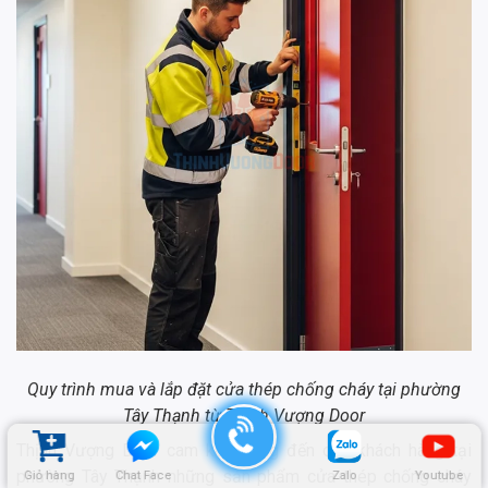
Quy trình mua và lắp đặt cửa thép chống cháy tại phường
Tây Thạnh từ Thịnh Vượng Door
Thịnh Vượng Door cam kết mang đến cho khách hàng tại
phường Tây Thạnh những sản phẩm cửa thép chống cháy
Giỏ hàng
Chat Face
Zalo
Youtube