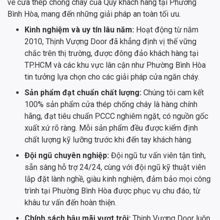
về cửa thép chống cháy của Quý khách hàng tại Phường
Bình Hòa, mang đến những giải pháp an toàn tối ưu.
Kinh nghiệm và uy tín lâu năm:
Hoạt động từ năm
2010, Thịnh Vượng Door đã khẳng định vị thế vững
chắc trên thị trường, được đông đảo khách hàng tại
TP.HCM và các khu vực lân cận như Phường Bình Hòa
tin tưởng lựa chọn cho các giải pháp cửa ngăn cháy.
Sản phẩm đạt chuẩn chất lượng:
Chúng tôi cam kết
100% sản phẩm cửa thép chống cháy là hàng chính
hãng, đạt tiêu chuẩn PCCC nghiêm ngặt, có nguồn gốc
xuất xứ rõ ràng. Mỗi sản phẩm đều được kiểm định
chất lượng kỹ lưỡng trước khi đến tay khách hàng.
Đội ngũ chuyên nghiệp:
Đội ngũ tư vấn viên tận tình,
sẵn sàng hỗ trợ 24/24, cùng với đội ngũ kỹ thuật viên
lắp đặt lành nghề, giàu kinh nghiệm, đảm bảo mọi công
trình tại Phường Bình Hòa được phục vụ chu đáo, từ
khâu tư vấn đến hoàn thiện.
Chính sách hậu mãi vượt trội:
Thịnh Vượng Door luôn