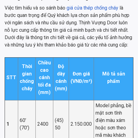
Việc tìm hiểu và so sánh báo
giá cửa thép chống cháy
là
bước quan trọng để Quý khách lựa chọn sản phẩm phù hợp
với ngân sách và nhu cầu sử dụng. Thịnh Vượng Door luôn
nỗ lực cung cấp thông tin giá cả minh bạch và chi tiết nhất.
Dưới đây là thông tin chi tiết về giá cả, các yếu tố ảnh hưởng
và những lưu ý khi tham khảo báo giá từ các nhà cung cấp:
Chiều
Thời
Độ
cao
gian
dày
Đơn giá
Mô tả sản
STT
cánh
chống
cánh
(VNĐ/m²)
phẩm
tối đa
cháy
(mm)
(mm)
Model phẳng, bề
mặt sơn tĩnh
60’
(45)
điện màu xám
1
2400
2.150.000
(70’)
50
hoặc sơn theo
mã màu khách