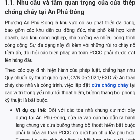
1.1. Nhu cầu và tầm quan trọng của cửa thép
chống cháy tại An Phú Đông
Phường An Phú Đông là khu vực có sự phát triển đa dạng,
bao gồm các khu dân cư đông đúc, nhà phố kết hợp kinh
doanh, các khu công nghiệp, nhà xưởng và nhiều công trình
công cộng. Sự đa dạng này đi kèm với những rủi ro cháy nổ
tiềm ẩn, đòi hỏi các biện pháp an toàn PCCC phải được đặt
lên hàng đầu.
Theo các quy định hiện hành của pháp luật, chẳng hạn như
Quy chuẩn kỹ thuật quốc gia QCVN 06:2021/BXD về An toàn
cháy cho nhà và công trình, việc lắp đặt
cửa chống cháy
tại
các vị trí trọng yếu như lối thoát hiểm, buồng thang bộ, phòng
kỹ thuật là bắt buộc.
Ví dụ cụ thể:
Đối với các tòa nhà chung cư mới xây
dựng tại An Phú Đông, cửa ra vào căn hộ dẫn ra hành
lang chung và cửa buồng thang bộ thoát hiểm bắt buộc
phải là cửa an toàn PCCC có giới hạn chịu lửa phù hợp.