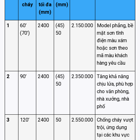
cháy
tối đa
(mm)
(mm)
1
60’
2400
(45)
2.150.000
Model phẳng, bề
(70’)
50
mặt sơn tĩnh
điện màu xám
hoặc sơn theo
mã màu khách
hàng yêu cầu
2
90’
2400
(45)
2.350.000
Tăng khả năng
50
chịu lửa, phù hợp
cho văn phòng,
nhà xưởng, nhà
phố
3
120’
2400
50
2.550.000
Chống cháy vượt
trội, ứng dụng
tại các khu vực