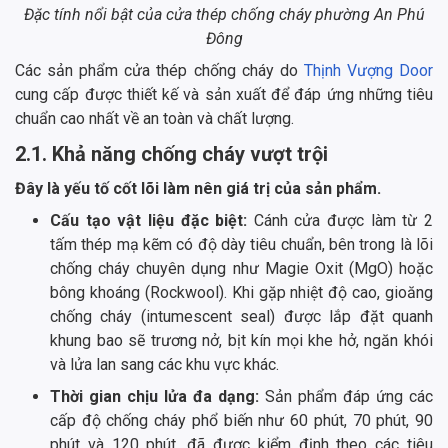
Đặc tính nổi bật của cửa thép chống cháy phường An Phú
Đông
Các sản phẩm cửa thép chống cháy do
Thịnh Vượng Door
cung cấp được thiết kế và sản xuất để đáp ứng những tiêu
chuẩn cao nhất về an toàn và chất lượng.
2.1. Khả năng chống cháy vượt trội
Đây là yếu tố cốt lõi làm nên giá trị của sản phẩm.
Cấu tạo vật liệu đặc biệt:
Cánh cửa được làm từ 2
tấm thép mạ kẽm có độ dày tiêu chuẩn, bên trong là lõi
chống cháy chuyên dụng như Magie Oxit (MgO) hoặc
bông khoáng (Rockwool). Khi gặp nhiệt độ cao, gioăng
chống cháy (intumescent seal) được lắp đặt quanh
khung bao sẽ trương nở, bịt kín mọi khe hở, ngăn khói
và lửa lan sang các khu vực khác.
Thời gian chịu lửa đa dạng:
Sản phẩm đáp ứng các
cấp độ chống cháy phổ biến như 60 phút, 70 phút, 90
phút và 120 phút, đã được kiểm định theo các tiêu