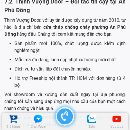
7.2. Thịnh Vượng Door – Đối tác tin cậy tại An
Phú Đông
Thịnh Vượng Door, với uy tín được xây dựng từ năm 2010, tự
hào là địa chỉ bán
cửa thép chống cháy phường An Phú
Đông
hàng đầu. Chúng tôi cam kết mang đến cho bạn:
Sản phẩm mới 100%, chất lượng được kiểm định
nghiêm ngặt.
Mẫu mã đa dạng, luôn cập nhật xu hướng mới nhất.
Dịch vụ tư vấn, lắp đặt chuyên nghiệp.
Hỗ trợ Freeship nội thành TP. HCM với đơn hàng từ 4
bộ.
Với showroom và xưởng sản xuất ngay tại địa phương,
chúng tôi sẵn sàng đáp ứng mọi nhu cầu của bạn một cách
nhanh chóng và hiệu quả.
Địa chỉ:
SHOWROOM QUẬN 12 – 92/4D Vườn Lài,
Phường An Phú Đông, Quận 12, Tp.HCM.
Giỏ hàng
Chat Face
Zalo
Youtube