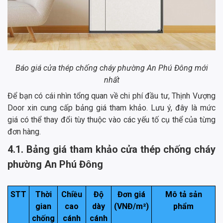
Báo giá cửa thép chống cháy phường An Phú Đông mới
nhất
Để bạn có cái nhìn tổng quan về chi phí đầu tư, Thịnh Vượng
Door xin cung cấp bảng giá tham khảo. Lưu ý, đây là mức
giá có thể thay đổi tùy thuộc vào các yếu tố cụ thể của từng
đơn hàng.
4.1. Bảng giá tham khảo cửa thép chống cháy
phường An Phú Đông
STT
Thời
Chiều
Độ
Đơn giá
Mô tả sản
gian
cao
dày
(VNĐ/m²)
phẩm
chống
cánh
cánh