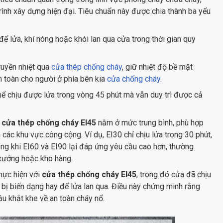
rình xây dựng hiện đại. Tiêu chuẩn này được chia thành ba yếu
 lửa, khí nóng hoặc khói lan qua cửa trong thời gian quy
uyền nhiệt qua
cửa thép chống cháy
, giữ nhiệt độ bề mặt
 toàn cho người ở phía bên kia
cửa chống cháy
.
hể chịu được lửa trong vòng 45 phút mà vẫn duy trì được cả
,
cửa thép chống cháy EI45
nằm ở mức trung bình, phù hợp
n các khu vực công cộng. Ví dụ, EI30 chỉ chịu lửa trong 30 phút,
rong khi EI60 và EI90 lại đáp ứng yêu cầu cao hơn, thường
 xưởng hoặc kho hàng.
hực hiện với
cửa thép chống cháy EI45
, trong đó cửa đã chịu
 bị biến dạng hay để lửa lan qua. Điều này chứng minh rằng
u khắt khe về an toàn cháy nổ.