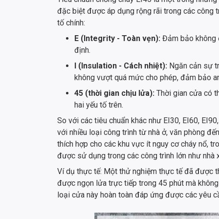
đặc biệt được áp dụng rộng rãi trong các công t
tố chính:
E (Integrity - Toàn vẹn):
Đảm bảo không để
định.
I (Insulation - Cách nhiệt):
Ngăn cản sự tr
không vượt quá mức cho phép, đảm bảo an
45 (thời gian chịu lửa):
Thời gian cửa có t
hai yếu tố trên.
So với các tiêu chuẩn khác như EI30, EI60, EI90
với nhiều loại công trình từ nhà ở, văn phòng đế
thích hợp cho các khu vực ít nguy cơ cháy nổ, t
được sử dụng trong các công trình lớn như nhà
Ví dụ thực tế: Một thử nghiệm thực tế đã được t
được ngọn lửa trực tiếp trong 45 phút mà không
loại cửa này hoàn toàn đáp ứng được các yêu cầ