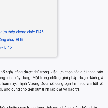
á cửa thép chống cháy EI45
chống cháy EI45
áy EI45
y nổ ngày càng được chú trọng, việc lựa chọn các giải pháp bảo
công trình xây dựng. Một trong những giải pháp được đánh giá
ết hôm nay, Thịnh Vượng Door sẽ cùng bạn tìm hiểu chi tiết về
ạo, ứng dụng cho đến quy trình lắp đặt và bảo trì.
tiêu chuẩn quan trọng trong lĩnh vực phòng cháy chữa cháy,