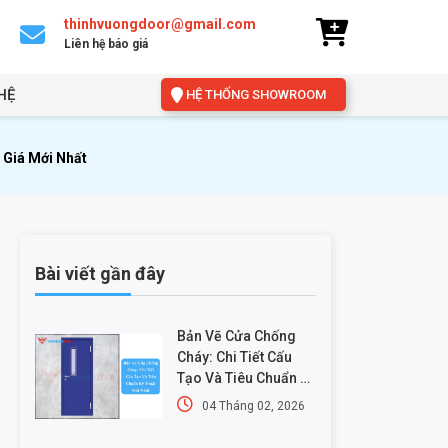
thinhvuongdoor@gmail.com
Liên hệ báo giá
HỆ
HỆ THỐNG SHOWROOM
 Giá Mới Nhất
Bài viết gần đây
Bản Vẽ Cửa Chống
Cháy: Chi Tiết Cấu
Tạo Và Tiêu Chuẩn Kỹ
Thuật Mới Nhất
04 Tháng 02, 2026