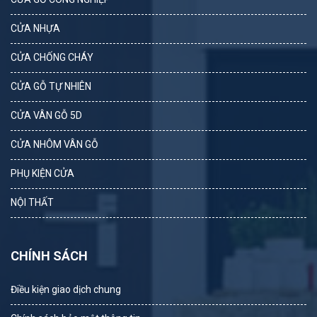
CỬA NHỰA
CỬA CHỐNG CHÁY
CỬA GỖ TỰ NHIÊN
CỬA VÂN GỖ 5D
CỬA NHÔM VÂN GỖ
PHỤ KIỆN CỬA
NỘI THẤT
CHÍNH SÁCH
Điều kiện giao dịch chung