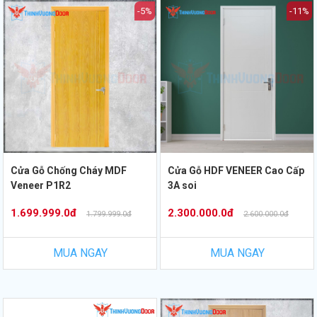
-5%
-11%
Cửa Gỗ Chống Cháy MDF
Cửa Gỗ HDF VENEER Cao Cấp
Veneer P1R2
3A soi
1.699.999.0đ
2.300.000.0đ
1.799.999.0đ
2.600.000.0đ
MUA NGAY
MUA NGAY