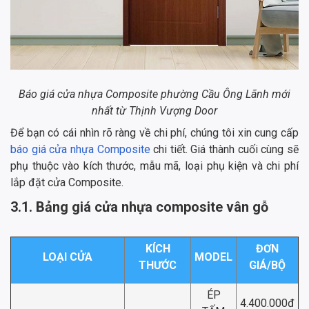
Báo giá cửa nhựa Composite phường Cầu Ông Lãnh mới
nhất từ Thịnh Vượng Door
Để bạn có cái nhìn rõ ràng về chi phí, chúng tôi xin cung cấp
báo giá cửa nhựa Composite
chi tiết. Giá thành cuối cùng sẽ
phụ thuộc vào kích thước, mẫu mã, loại phụ kiện và chi phí
lắp đặt cửa Composite.
3.1. Bảng giá cửa nhựa composite vân gỗ
KÍCH
ĐƠN
LOẠI CỬA
MODEL
THƯỚC
GIÁ/BỘ
ÉP
4.400.000đ