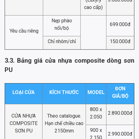
cao cấp)
Nẹp phào
699.000đ
nổi/bộ
Yêu cầu riêng
Chỉ nhôm/chỉ
150.000đ
3.3. Bảng giá cửa nhựa composite dòng sơn
PU
ĐƠN
LOẠI CỬA
KÍCH THƯỚC
MODEL
GIÁ/BỘ
800 x
2.890.000đ
CỬA NHỰA
Theo catalogue.
2.050
COMPOSITE
Hạn chế chiều cao
900 x
SƠN PU
2150mm
2.990.000đ
2.150