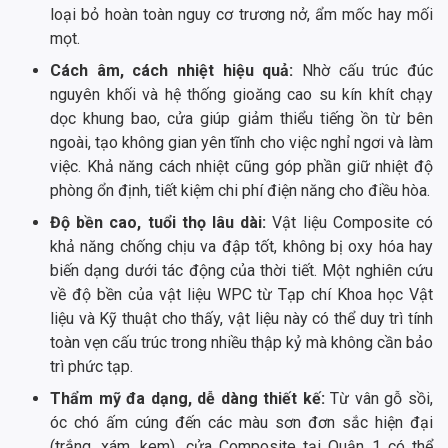
loại bỏ hoàn toàn nguy cơ trương nở, ẩm mốc hay mối
mọt.
Cách âm, cách nhiệt hiệu quả:
Nhờ cấu trúc đúc
nguyên khối và hệ thống gioăng cao su kín khít chạy
dọc khung bao, cửa giúp giảm thiểu tiếng ồn từ bên
ngoài, tạo không gian yên tĩnh cho việc nghỉ ngơi và làm
việc. Khả năng cách nhiệt cũng góp phần giữ nhiệt độ
phòng ổn định, tiết kiệm chi phí điện năng cho điều hòa.
Độ bền cao, tuổi thọ lâu dài:
Vật liệu Composite có
khả năng chống chịu va đập tốt, không bị oxy hóa hay
biến dạng dưới tác động của thời tiết. Một nghiên cứu
về độ bền của vật liệu WPC từ Tạp chí Khoa học Vật
liệu và Kỹ thuật cho thấy, vật liệu này có thể duy trì tính
toàn vẹn cấu trúc trong nhiều thập kỷ mà không cần bảo
trì phức tạp.
Thẩm mỹ đa dạng, dễ dàng thiết kế:
Từ vân gỗ sồi,
óc chó ấm cúng đến các màu sơn đơn sắc hiện đại
(trắng, xám, kem), cửa Composite tại Quận 1 có thể