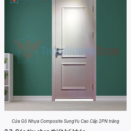
Cửa Gỗ Nhựa Composite SungYu Cao Cấp 2PN trắng