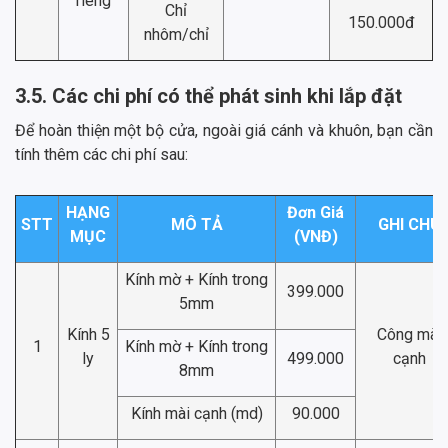
riêng
Chỉ
150.000đ
nhôm/chỉ
3.5. Các chi phí có thể phát sinh khi lắp đặt
Để hoàn thiện một bộ cửa, ngoài giá cánh và khuôn, bạn cần
tính thêm các chi phí sau:
HẠNG
Đơn Giá
STT
MÔ TẢ
GHI CHÚ
MỤC
(VNĐ)
Kính mờ + Kính trong
399.000
5mm
Kính 5
Công mài
1
Kính mờ + Kính trong
ly
499.000
cạnh
8mm
Kính mài cạnh (md)
90.000