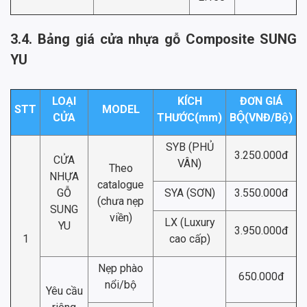
3.4. Bảng giá cửa nhựa gỗ Composite SUNG
YU
LOẠI
KÍCH
ĐƠN GIÁ
STT
MODEL
CỬA
THƯỚC(mm)
BỘ(VNĐ/Bộ)
SYB (PHỦ
3.250.000đ
CỬA
VÂN)
Theo
NHỰA
catalogue
GỖ
SYA (SƠN)
3.550.000đ
(chưa nẹp
SUNG
viền)
LX (Luxury
YU
3.950.000đ
1
cao cấp)
Nẹp phào
650.000đ
nổi/bộ
Yêu cầu