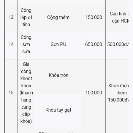
Công
Các tỉnh lâ
13
lắp đi
Cộng thêm
150.000
cận HCM
tỉnh
Công
14
sơn
Sơn PU
650.000
500.000đ/
cửa
Gia
công
Khóa tròn
khoét
khóa
Khóa điện t
15
(khách
100.000
thêm
hàng
150.000đ/b
cung
Khóa tay gạt
cấp
khóa)