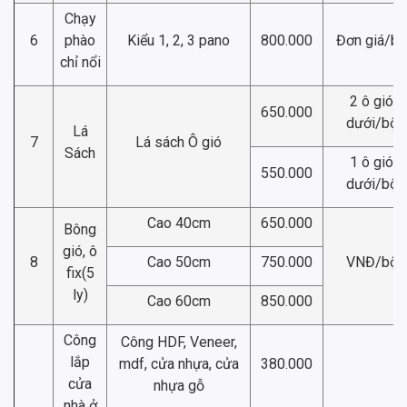
Chạy
6
phào
Kiểu 1, 2, 3 pano
800.000
Đơn giá/bộ
chỉ nổi
2 ô gió
650.000
dưới/bộ
Lá
7
Lá sách Ô gió
Sách
1 ô gió
550.000
dưới/bộ
Cao 40cm
650.000
Bông
gió, ô
8
Cao 50cm
750.000
VNĐ/bộ
fix(5
ly)
Cao 60cm
850.000
Công
Công HDF, Veneer,
lắp
mdf, cửa nhựa, cửa
380.000
cửa
nhựa gỗ
nhà ở