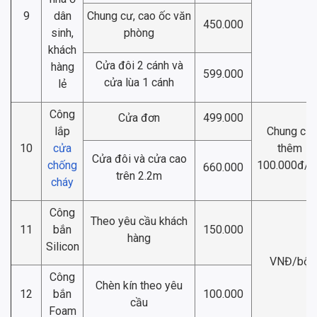
9
dân
Chung cư, cao ốc văn
450.000
sinh,
phòng
khách
Cửa đôi 2 cánh và
hàng
599.000
cửa lùa 1 cánh
lẻ
Công
Cửa đơn
499.000
lắp
Chung cư
10
cửa
thêm
Cửa đôi và cửa cao
chống
100.000đ/b
660.000
trên 2.2m
cháy
Công
Theo yêu cầu khách
11
bắn
150.000
hàng
Silicon
VNĐ/bộ
Công
Chèn kín theo yêu
12
bắn
100.000
cầu
Foam