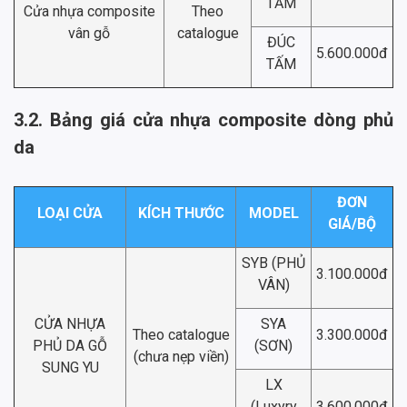
TẤM
Cửa nhựa composite
Theo
vân gỗ
catalogue
ĐÚC
5.600.000đ
TẤM
3.2. Bảng giá cửa nhựa composite dòng phủ
da
ĐƠN
LOẠI CỬA
KÍCH THƯỚC
MODEL
GIÁ/BỘ
SYB (PHỦ
3.100.000đ
VÂN)
CỬA NHỰA
SYA
Theo catalogue
3.300.000đ
PHỦ DA GỖ
(SƠN)
(chưa nẹp viền)
SUNG YU
LX
(Luxyry
3.600.000đ