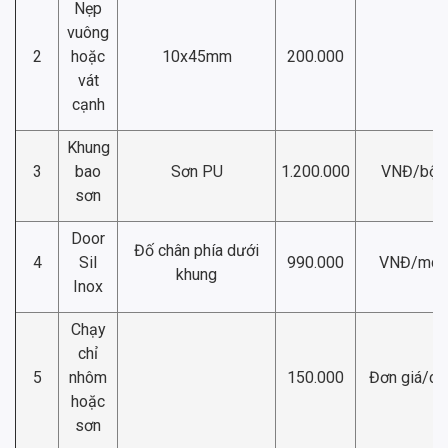
Nẹp
vuông
2
hoặc
10x45mm
200.000
vát
cạnh
Khung
3
bao
Sơn PU
1.200.000
VNĐ/bộ
sơn
Door
Đố chân phía dưới
4
Sil
990.000
VNĐ/md
khung
Inox
Chạy
chỉ
5
nhôm
150.000
Đơn giá/ch
hoặc
sơn