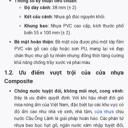
Thông số kỹ thuật tiêu chuẩn:
Độ dày cánh:
38 mm (± 2)
Kết cấu cánh:
Nhựa gỗ đúc nguyên khối.
Khung bao:
Nhựa PVC cao cấp, kích thước phổ
biến 55 x 100 mm (± 2).
Bề mặt hoàn thiện:
Bề mặt cửa được phủ một lớp film
PVC vân gỗ cao cấp hoặc sơn PU, mang lại vẻ đẹp
chân thực như gỗ tự nhiên nhưng đồng thời tăng cường
khả năng chống trầy xước và phai màu.
1.2. Ưu điểm vượt trội của cửa nhựa
Composite
Chống nước tuyệt đối, không mối mọt, cong vênh:
Đây là ưu điểm quyết định. Với khí hậu nhiệt đới gió
mùa nóng ẩm của Việt Nam, đặc biệt tại các khu vực có
độ ẩm cao như nhà vệ sinh, nhà tắm,
cửa nhựa
chịu
nước Cầu Ông Lãnh là giải pháp hoàn hảo. Các phân tử
nhựa bao bọc hạt gỗ, ngăn nước xâm nhập tuyệt đối,