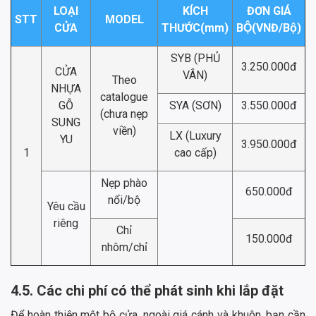
LOẠI
KÍCH
ĐƠN GIÁ
STT
MODEL
CỬA
THƯỚC(mm)
BỘ(VNĐ/Bộ)
SYB (PHỦ
3.250.000đ
CỬA
VÂN)
Theo
NHỰA
catalogue
GỖ
SYA (SƠN)
3.550.000đ
(chưa nẹp
SUNG
viền)
LX (Luxury
YU
3.950.000đ
1
cao cấp)
Nẹp phào
650.000đ
nổi/bộ
Yêu cầu
riêng
Chỉ
150.000đ
nhôm/chỉ
4.5. Các chi phí có thể phát sinh khi lắp đặt
Để hoàn thiện một bộ cửa, ngoài giá cánh và khuôn, bạn cần