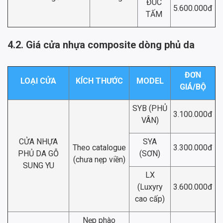
ĐÚC
5.600.000đ
TẤM
4.2. Giá cửa nhựa composite dòng phủ da
ĐƠN
LOẠI CỬA
KÍCH THƯỚC
MODEL
GIÁ/BỘ
SYB (PHỦ
3.100.000đ
VÂN)
CỬA NHỰA
SYA
Theo catalogue
3.300.000đ
PHỦ DA GỖ
(SƠN)
(chưa nẹp viền)
SUNG YU
LX
(Luxyry
3.600.000đ
cao cấp)
Nẹp phào