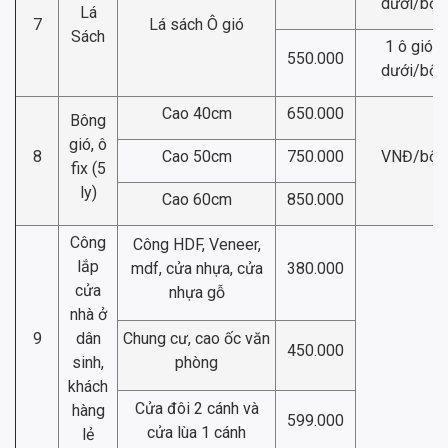
dưới/bộ
Lá
7
Lá sách Ô gió
Sách
1 ô gió
550.000
dưới/bộ
Cao 40cm
650.000
Bông
gió, ô
8
Cao 50cm
750.000
VNĐ/bộ
fix (5
ly)
Cao 60cm
850.000
Công
Công HDF, Veneer,
lắp
mdf, cửa nhựa, cửa
380.000
cửa
nhựa gỗ
nhà ở
9
dân
Chung cư, cao ốc văn
450.000
sinh,
phòng
khách
Cửa đôi 2 cánh và
hàng
599.000
cửa lùa 1 cánh
lẻ