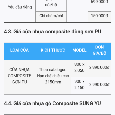
699.000đ
nổi/bộ
Yêu cầu riêng
Chỉ nhôm/chỉ
150.000đ
4.3. Giá cửa nhựa composite dòng sơn PU
ĐƠN
LOẠI CỬA
KÍCH THƯỚC
MODEL
GIÁ/BỘ
800 x
2.890.000đ
CỬA NHỰA
Theo catalogue.
2.050
COMPOSITE
Hạn chế chiều cao
900 x
SƠN PU
2150mm
2.990.000đ
2.150
4.4. Giá cửa nhựa gỗ Composite SUNG YU