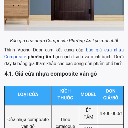
Báo giá cửa nhựa Composite Phường An Lạc mới nhất
Thịnh Vượng Door cam kết cung cấp
báo giá cửa nhựa
Composite
phường An Lạc
cạnh tranh và minh bạch. Dưới
đây là bảng giá tham khảo cho các dòng sản phẩm phổ biến.
4.1. Giá cửa nhựa composite vân gỗ
KÍCH
ĐƠN
LOẠI CỬA
MODEL
THƯỚC
GIÁ/BỘ
ÉP
4.400.000đ
TẤM
Cửa nhựa composite
Theo
vân gỗ
catalogue