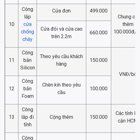
Công
Cửa đơn
499.000
lắp
Chung cư
10
cửa
thêm
Cửa đôi và cửa cao
chống
100.000đ/b
660.000
trên 2.2m
cháy
Công
Theo yêu cầu khách
11
bắn
150.000
hàng
Silicon
VNĐ/bộ
Công
Chèn kín theo yêu
12
bắn
100.000
cầu
Foam
Công
Các tỉnh lâ
13
lắp đi
Cộng thêm
150.000
cận HCM
tỉnh
Công