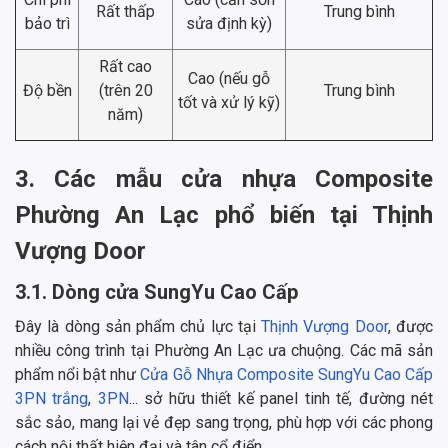
Rất thấp
Trung bình
bảo trì
sửa định kỳ)
Rất cao
Cao (nếu gỗ
Độ bền
(trên 20
Trung bình
tốt và xử lý kỹ)
năm)
3. Các mẫu cửa nhựa Composite
Phường An Lạc phổ biến tại Thịnh
Vượng Door
3.1. Dòng cửa SungYu Cao Cấp
Đây là dòng sản phẩm chủ lực tại
Thịnh Vượng Door
, được
nhiều công trình tại Phường An Lạc ưa chuộng. Các mã sản
phẩm nổi bật như
Cửa Gỗ Nhựa Composite SungYu Cao Cấp
3PN trắng
,
3PN
... sở hữu thiết kế panel tinh tế, đường nét
sắc sảo, mang lại vẻ đẹp sang trọng, phù hợp với các phong
cách nội thất hiện đại và tân cổ điển.