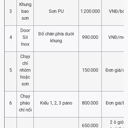
Khung
3
bao
Sơn PU
1.200.000
VNĐ/bộ
sơn
Door
Đố chân phía dưới
4
Sil
990.000
VNĐ/md
khung
Inox
Chạy
chỉ
5
nhôm
150.000
Đơn giá/ch
hoặc
sơn
Chạy
6
phào
Kiểu 1, 2, 3 pano
800.000
Đơn giá/bộ
chỉ nổi
2 ô gió
650.000