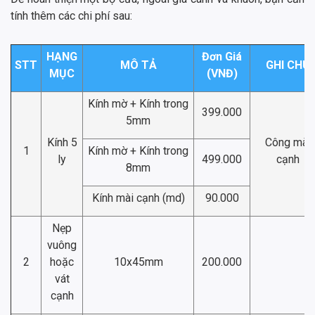
tính thêm các chi phí sau:
HẠNG
Đơn Giá
STT
MÔ TẢ
GHI CHÚ
MỤC
(VNĐ)
Kính mờ + Kính trong
399.000
5mm
Kính 5
Công mài
1
Kính mờ + Kính trong
ly
499.000
cạnh
8mm
Kính mài cạnh (md)
90.000
Nẹp
vuông
2
hoặc
10x45mm
200.000
vát
cạnh