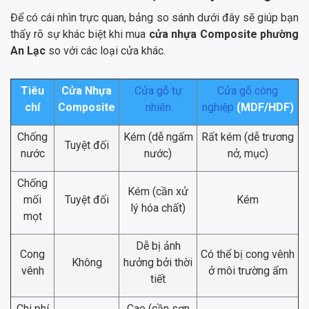
Để có cái nhìn trực quan, bảng so sánh dưới đây sẽ giúp bạn
thấy rõ sự khác biệt khi mua
cửa nhựa Composite phường
An Lạc
so với các loại cửa khác.
Tiêu
Cửa Nhựa
Cửa gỗ tự
Cửa gỗ công
chí
Composite
nhiên
nghiệp
(MDF/HDF)
Chống
Kém (dễ ngấm
Rất kém (dễ trương
Tuyệt đối
nước
nước)
nở, mục)
Chống
Kém (cần xử
mối
Tuyệt đối
Kém
lý hóa chất)
mọt
Dễ bị ảnh
Cong
Có thể bị cong vênh
Không
hưởng bởi thời
vênh
ở môi trường ẩm
tiết
Chi phí
Cao (cần sơn