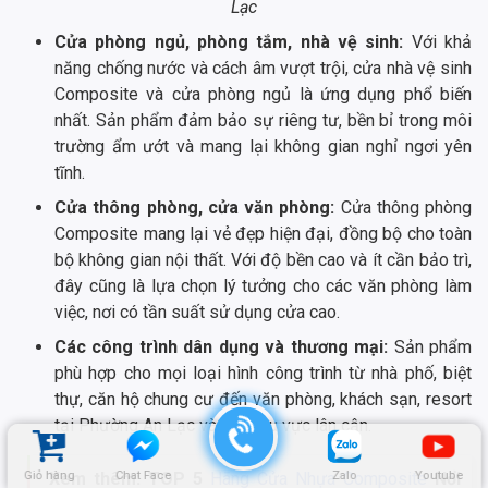
Lạc
Cửa phòng ngủ, phòng tắm, nhà vệ sinh:
Với khả
năng chống nước và cách âm vượt trội, cửa nhà vệ sinh
Composite và cửa phòng ngủ là ứng dụng phổ biến
nhất. Sản phẩm đảm bảo sự riêng tư, bền bỉ trong môi
trường ẩm ướt và mang lại không gian nghỉ ngơi yên
tĩnh.
Cửa thông phòng, cửa văn phòng:
Cửa thông phòng
Composite mang lại vẻ đẹp hiện đại, đồng bộ cho toàn
bộ không gian nội thất. Với độ bền cao và ít cần bảo trì,
đây cũng là lựa chọn lý tưởng cho các văn phòng làm
việc, nơi có tần suất sử dụng cửa cao.
Các công trình dân dụng và thương mại:
Sản phẩm
phù hợp cho mọi loại hình công trình từ nhà phố, biệt
thự, căn hộ chung cư đến văn phòng, khách sạn, resort
tại Phường An Lạc và các khu vực lân cận.
Giỏ hàng
Chat Face
Zalo
Youtube
Xem thêm: TOP 5
Hãng Cửa Nhựa Composite
Nổi