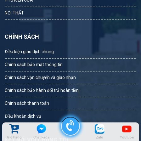
PHỤ KIỆN CỬA
NỘI THẤT
CHÍNH SÁCH
Điều kiện giao dịch chung
Chính sách bảo mật thông tin
Chính sách vận chuyển và giao nhận
Chính sách bảo hành đổi trả hoàn tiền
Chính sách thanh toán
Điều khoản dịch vụ
Giỏ hàng
Chat Face
Zalo
Youtube
KẾT NỐI VỚI CHÚNG TÔI