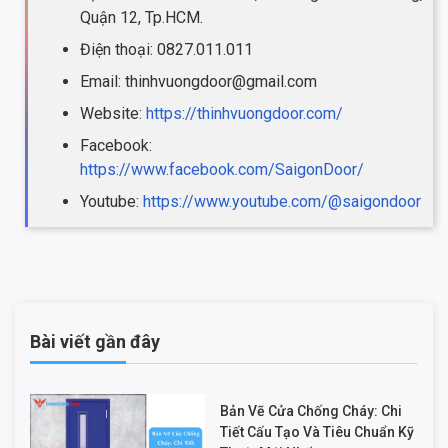
Quận 12, Tp.HCM.
Điện thoại: 0827.011.011
Email: thinhvuongdoor@gmail.com
Website:
https://thinhvuongdoor.com/
Facebook:
https://www.facebook.com/SaigonDoor/
Youtube:
https://www.youtube.com/@saigondoor
Bài viết gần đây
Bản Vẽ Cửa Chống Cháy: Chi
Tiết Cấu Tạo Và Tiêu Chuẩn Kỹ