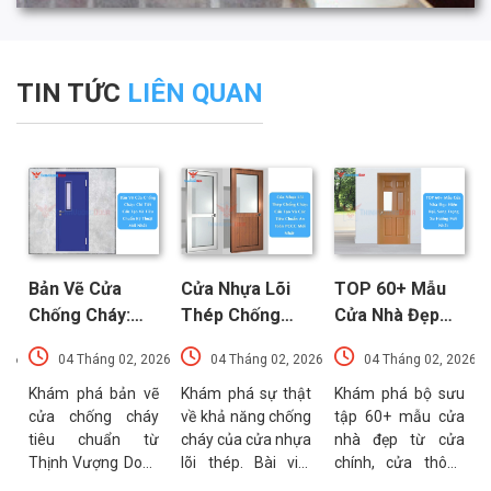
TIN TỨC
LIÊN QUAN
Bản Vẽ Cửa
Cửa Nhựa Lõi
TOP 60+ Mẫu
Chống Cháy:
Thép Chống
Cửa Nhà Đẹp
Chi Tiết Cấu
Cháy: Cấu Tạo
Hiện Đại, Sang
026
04 Tháng 02, 2026
04 Tháng 02, 2026
04 Tháng 02, 2026
Tạo Và Tiêu
Và Các Tiêu
Trọng Xu
t
Chuẩn Kỹ Thuật
Chuẩn An Toàn
Hướng Mới Nhất
u
Khám phá bản vẽ
Khám phá sự thật
Khám phá bộ sưu
a
cửa chống cháy
về khả năng chống
tập 60+ mẫu cửa
Mới Nhất
PCCC Mới Nhất
a
tiêu chuẩn từ
cháy của cửa nhựa
nhà đẹp từ cửa
g
Thịnh Vượng Door.
lõi thép. Bài viết
chính, cửa thông
g
Bài viết cung cấp
phân tích chi tiết
phòng đến cổng