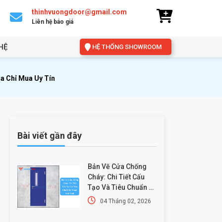
thinhvuongdoor@gmail.com
Liên hệ báo giá
HỆ
HỆ THỐNG SHOWROOM
a Chỉ Mua Uy Tín
Bài viết gần đây
Bản Vẽ Cửa Chống
Cháy: Chi Tiết Cấu
Tạo Và Tiêu Chuẩn Kỹ
Thuật Mới Nhất
04 Tháng 02, 2026