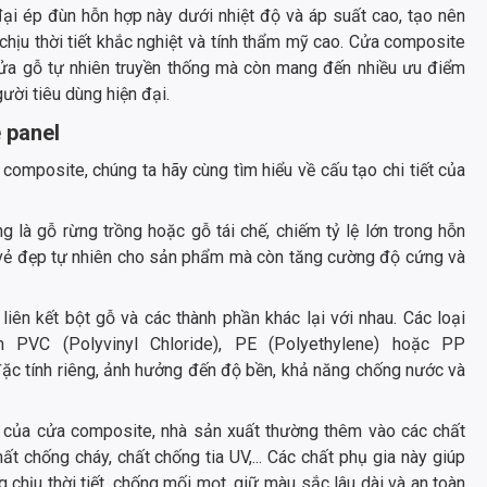
 đại ép đùn hỗn hợp này dưới nhiệt độ và áp suất cao, tạo nên
hịu thời tiết khắc nghiệt và tính thẩm mỹ cao. Cửa composite
 cửa gỗ tự nhiên truyền thống mà còn mang đến nhiều ưu điểm
ười tiêu dùng hiện đại.
 panel
omposite, chúng ta hãy cùng tìm hiểu về cấu tạo chi tiết của
g là gỗ rừng trồng hoặc gỗ tái chế, chiếm tỷ lệ lớn trong hỗn
 vẻ đẹp tự nhiên cho sản phẩm mà còn tăng cường độ cứng và
 liên kết bột gỗ và các thành phần khác lại với nhau. Các loại
VC (Polyvinyl Chloride), PE (Polyethylene) hoặc PP
đặc tính riêng, ảnh hưởng đến độ bền, khả năng chống nước và
h của cửa composite, nhà sản xuất thường thêm vào các chất
ất chống cháy, chất chống tia UV,... Các chất phụ gia này giúp
hịu thời tiết, chống mối mọt, giữ màu sắc lâu dài và an toàn