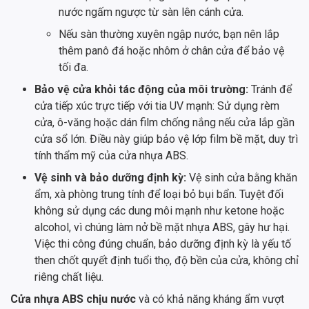
nước ngấm ngược từ sàn lên cánh cửa.
Nếu sàn thường xuyên ngập nước, bạn nên lắp
thêm panô đá hoặc nhôm ở chân cửa để bảo vệ
tối đa.
Bảo vệ cửa khỏi tác động của môi trường:
Tránh để
cửa tiếp xúc trực tiếp với tia UV mạnh: Sử dụng rèm
cửa, ô-văng hoặc dán film chống nắng nếu cửa lắp gần
cửa sổ lớn. Điều này giúp bảo vệ lớp film bề mặt, duy trì
tính thẩm mỹ của cửa nhựa ABS.
Vệ sinh và bảo dưỡng định kỳ:
Vệ sinh cửa bằng khăn
ẩm, xà phòng trung tính để loại bỏ bụi bẩn. Tuyệt đối
không sử dụng các dung môi mạnh như ketone hoặc
alcohol, vì chúng làm nở bề mặt nhựa ABS, gây hư hại.
Việc thi công đúng chuẩn, bảo dưỡng định kỳ là yếu tố
then chốt quyết định tuổi thọ, độ bền của cửa, không chỉ
riêng chất liệu.
Cửa nhựa ABS chịu nước
và có khả năng kháng ẩm vượt