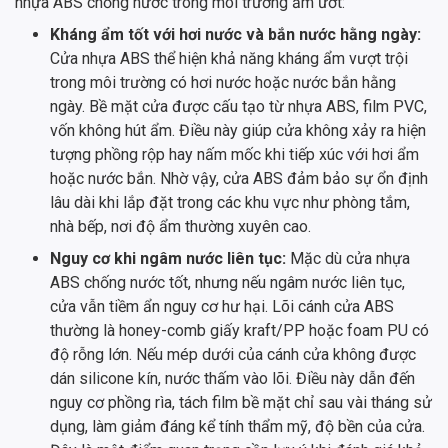
nhựa ABS chống nước trong môi trường ẩm ướt:
Kháng ẩm tốt với hơi nước và bắn nước hằng ngày:
Cửa nhựa ABS thể hiện khả năng kháng ẩm vượt trội
trong môi trường có hơi nước hoặc nước bắn hằng
ngày. Bề mặt cửa được cấu tạo từ nhựa ABS, film PVC,
vốn không hút ẩm. Điều này giúp cửa không xảy ra hiện
tượng phồng rộp hay nấm mốc khi tiếp xúc với hơi ẩm
hoặc nước bắn. Nhờ vậy, cửa ABS đảm bảo sự ổn định
lâu dài khi lắp đặt trong các khu vực như phòng tắm,
nhà bếp, nơi độ ẩm thường xuyên cao.
Nguy cơ khi ngâm nước liên tục:
Mặc dù cửa nhựa
ABS chống nước tốt, nhưng nếu ngâm nước liên tục,
cửa vẫn tiềm ẩn nguy cơ hư hại. Lõi cánh cửa ABS
thường là honey-comb giấy kraft/PP hoặc foam PU có
độ rỗng lớn. Nếu mép dưới của cánh cửa không được
dán silicone kín, nước thấm vào lõi. Điều này dẫn đến
nguy cơ phồng rìa, tách film bề mặt chỉ sau vài tháng sử
dụng, làm giảm đáng kể tính thẩm mỹ, độ bền của cửa.