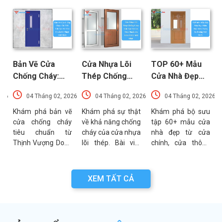
Bản Vẽ Cửa
Cửa Nhựa Lõi
TOP 60+ Mẫu
Chống Cháy:
Thép Chống
Cửa Nhà Đẹp
Chi Tiết Cấu
Cháy: Cấu Tạo
Hiện Đại, Sang
026
04 Tháng 02, 2026
04 Tháng 02, 2026
04 Tháng 02, 2026
Tạo Và Tiêu
Và Các Tiêu
Trọng Xu
t
Chuẩn Kỹ Thuật
Chuẩn An Toàn
Hướng Mới Nhất
u
Khám phá bản vẽ
Khám phá sự thật
Khám phá bộ sưu
a
cửa chống cháy
về khả năng chống
tập 60+ mẫu cửa
Mới Nhất
PCCC Mới Nhất
a
tiêu chuẩn từ
cháy của cửa nhựa
nhà đẹp từ cửa
g
Thịnh Vượng Door.
lõi thép. Bài viết
chính, cửa thông
g
Bài viết cung cấp
phân tích chi tiết
phòng đến cổng
g
thông số kỹ thuật,
cấu tạo, ưu điểm
nhà với đa dạng
n
sơ đồ cấu tạo và
và các tiêu chuẩn
chất liệu. Tư vấn
XEM TẤT CẢ
n
các lưu ý quan
an toàn PCCC mới
lựa chọn cửa bền
a
trọng khi thẩm
nhất hiện nay.
đẹp từ chuyên gia
.
định bản vẽ PCCC.
Thịnh Vượng Door.