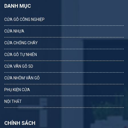
DANH MỤC
CỬA GỖ CÔNG NGHIỆP
CỬA NHỰA
CỬA CHỐNG CHÁY
CỬA GỖ TỰ NHIÊN
CỬA VÂN GỖ 5D
CỬA NHÔM VÂN GỖ
PHỤ KIỆN CỬA
NỘI THẤT
CHÍNH SÁCH