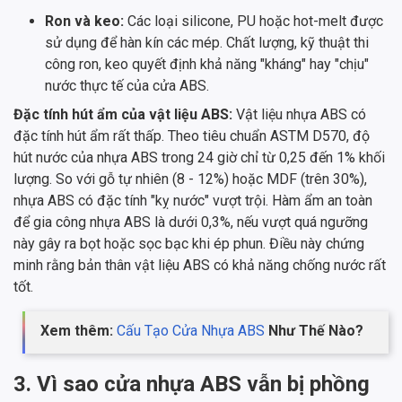
Ron và keo:
Các loại silicone, PU hoặc hot-melt được
sử dụng để hàn kín các mép. Chất lượng, kỹ thuật thi
công ron, keo quyết định khả năng "kháng" hay "chịu"
nước thực tế của cửa ABS.
Đặc tính hút ẩm của vật liệu ABS:
Vật liệu nhựa ABS có
đặc tính hút ẩm rất thấp. Theo tiêu chuẩn ASTM D570, độ
hút nước của nhựa ABS trong 24 giờ chỉ từ 0,25 đến 1% khối
lượng. So với gỗ tự nhiên (8 - 12%) hoặc MDF (trên 30%),
nhựa ABS có đặc tính "kỵ nước" vượt trội. Hàm ẩm an toàn
để gia công nhựa ABS là dưới 0,3%, nếu vượt quá ngưỡng
này gây ra bọt hoặc sọc bạc khi ép phun. Điều này chứng
minh rằng bản thân vật liệu ABS có khả năng chống nước rất
tốt.
Xem thêm:
Cấu Tạo Cửa Nhựa ABS
Như Thế Nào?
3. Vì sao cửa nhựa ABS vẫn bị phồng