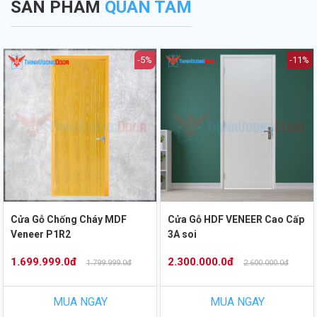
SẢN PHẨM
QUAN TÂM
-5%
-11%
Cửa Gỗ Chống Cháy MDF
Cửa Gỗ HDF VENEER Cao Cấp
Veneer P1R2
3A soi
1.699.999.0đ
2.300.000.0đ
1.799.999.0đ
2.600.000.0đ
MUA NGAY
MUA NGAY