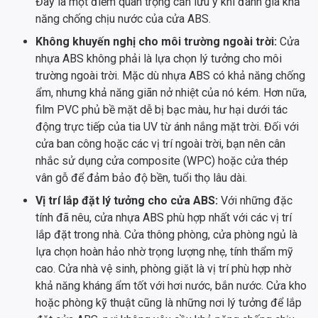
Đây là một điểm quan trọng cần lưu ý khi đánh giá khả
năng chống chịu nước của cửa ABS.
Không khuyến nghị cho môi trường ngoài trời:
Cửa
nhựa ABS không phải là lựa chọn lý tưởng cho môi
trường ngoài trời. Mặc dù nhựa ABS có khả năng chống
ẩm, nhưng khả năng giãn nở nhiệt của nó kém. Hơn nữa,
film PVC phủ bề mặt dễ bị bạc màu, hư hại dưới tác
động trực tiếp của tia UV từ ánh nắng mặt trời. Đối với
cửa ban công hoặc các vị trí ngoài trời, bạn nên cân
nhắc sử dụng cửa composite (WPC) hoặc cửa thép
vân gỗ để đảm bảo độ bền, tuổi thọ lâu dài.
Vị trí lắp đặt lý tưởng cho cửa ABS:
Với những đặc
tính đã nêu, cửa nhựa ABS phù hợp nhất với các vị trí
lắp đặt trong nhà. Cửa thông phòng, cửa phòng ngủ là
lựa chọn hoàn hảo nhờ trọng lượng nhẹ, tính thẩm mỹ
cao. Cửa nhà vệ sinh, phòng giặt là vị trí phù hợp nhờ
khả năng kháng ẩm tốt với hơi nước, bắn nước. Cửa kho
hoặc phòng kỹ thuật cũng là những nơi lý tưởng để lắp