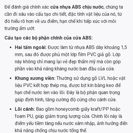
Để đánh giá chính xác
cửa nhựa ABS chịu nước
, chúng ta
cần đi sâu vào cấu tạo chi tiết, đặc tính vật liệu của nó, từ
đó hiểu rõ hơn về ưu điểm, hạn chế khi tiếp xúc với môi
trường ẩm ướt:
Cấu tạo các bộ phận chính của cửa ABS:
Hai tấm ngoài:
Được làm từ nhựa ABS dày khoảng 1,5
mm, sau đó được phủ một lớp film PVC giả gỗ. Lớp
này không chỉ mang lại vẻ đẹp thẩm mỹ mà còn góp
phần vào khả năng kháng nước ban đầu của cửa.
Khung xương viền:
Thường sử dụng gỗ LVL hoặc vật
liệu PVC kết hợp thép mạ, được bịt kín bằng keo để
hạn chế nước len vào lõi. Đây là bộ phận quan trọng
giúp định hình, tăng cường độ cứng cho cánh cửa.
Lõi cánh:
Bao gồm honeycomb giấy kraft/PP hoặc
foam PU, giúp giảm trọng lượng cửa. Chính lõi này là
điểm yếu tiềm tàng nếu nước xâm nhập, ảnh hưởng đến
khả năng chống chịu nước tổng thể.