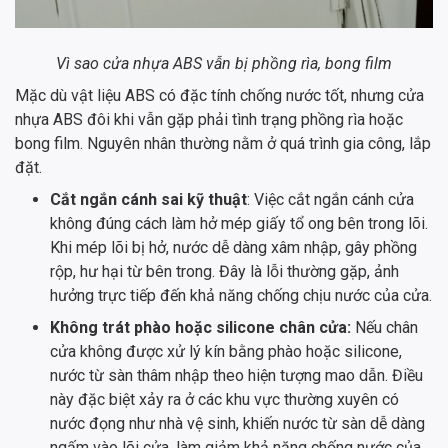
Vì sao cửa nhựa ABS vẫn bị phồng rìa, bong film
Mặc dù vật liệu ABS có đặc tính chống nước tốt, nhưng cửa
nhựa ABS đôi khi vẫn gặp phải tình trạng phồng rìa hoặc
bong film. Nguyên nhân thường nằm ở quá trình gia công, lắp
đặt.
Cắt ngắn cánh sai kỹ thuật
: Việc cắt ngắn cánh cửa
không đúng cách làm hở mép giấy tổ ong bên trong lõi.
Khi mép lõi bị hở, nước dễ dàng xâm nhập, gây phồng
rộp, hư hại từ bên trong. Đây là lỗi thường gặp, ảnh
hưởng trực tiếp đến khả năng chống chịu nước của cửa.
Không trát phào hoặc silicone chân cửa:
Nếu chân
cửa không được xử lý kín bằng phào hoặc silicone,
nước từ sàn thâm nhập theo hiện tượng mao dẫn. Điều
này đặc biệt xảy ra ở các khu vực thường xuyên có
nước đọng như nhà vệ sinh, khiến nước từ sàn dễ dàng
ngấm vào lõi cửa, làm giảm khả năng chống nước của