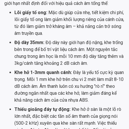
giới hạn nhất định đối với hiệu quả cách âm tổng thể:
Lõi giấy tổ ong:
Mặc dù giúp cửa nhẹ, tiết kiệm chi phí,
lõi giấy tổ ong làm giảm khối lượng riêng của cánh cửa,
từ đó làm giảm trở kháng âm – khả năng cản trở sóng
âm truyền qua.
Độ dày 35mm:
Độ dày này giới hạn độ nặng, khe trống
bên trong để bố trí vật liệu cách âm. Một nguyên tắc
chung trong âm học là mỗi 10 mm độ dày tăng thêm và
3kg/cánh tăng khoảng 2 dB cách âm.
Khe hở 1-3mm quanh cánh:
Đây là yếu tố cực kỳ quan
trọng. Mỗi 1 mm khe hở trên chu vi 2 mét làm mất 8-10
dB cách âm. Âm thanh luôn có xu hướng "rò rỉ" theo
đường ngắn nhất qua các khe hở, làm giảm đáng kể
khả năng cách âm của cửa nhựa ABS.
Thiếu gioăng đáy tự động:
Khe hở ở sàn là một lỗ rò
lớn nhất, đặc biệt các tần số âm thanh của giọng nói
(500-2 kHz) xuyên qua khe sàn rất mạnh. Việc thiếu