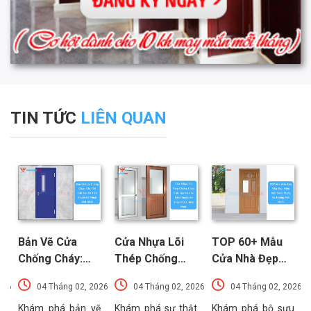
TIN TỨC
LIÊN QUAN
Bản Vẽ Cửa
Cửa Nhựa Lõi
TOP 60+ Mẫu
Chống Cháy:
Thép Chống
Cửa Nhà Đẹp
Chi Tiết Cấu
Cháy: Cấu Tạo
Hiện Đại, Sang
026
04 Tháng 02, 2026
04 Tháng 02, 2026
04 Tháng 02, 2026
Tạo Và Tiêu
Và Các Tiêu
Trọng Xu
t
Chuẩn Kỹ Thuật
Chuẩn An Toàn
Hướng Mới Nhất
u
Khám phá bản vẽ
Khám phá sự thật
Khám phá bộ sưu