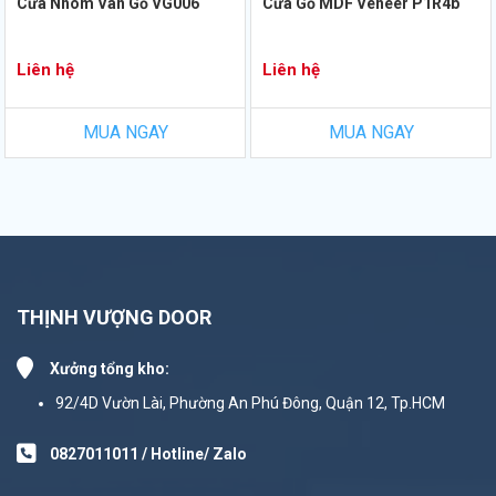
Cửa Nhôm Vân Gỗ VG006
Cửa Gỗ MDF Veneer P1R4b
Liên hệ
Liên hệ
MUA NGAY
MUA NGAY
THỊNH VƯỢNG DOOR
Xưởng tổng kho:
92/4D Vườn Lài, Phường An Phú Đông, Quận 12, Tp.HCM
0827011011 / Hotline/ Zalo