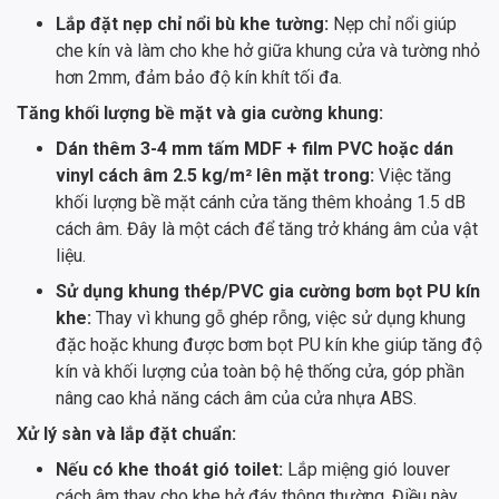
Lắp đặt nẹp chỉ nổi bù khe tường:
Nẹp chỉ nổi giúp
che kín và làm cho khe hở giữa khung cửa và tường nhỏ
hơn 2mm, đảm bảo độ kín khít tối đa.
Tăng khối lượng bề mặt và gia cường khung:
Dán thêm 3-4 mm tấm MDF + film PVC hoặc dán
vinyl cách âm 2.5 kg/m² lên mặt trong:
Việc tăng
khối lượng bề mặt cánh cửa tăng thêm khoảng 1.5 dB
cách âm. Đây là một cách để tăng trở kháng âm của vật
liệu.
Sử dụng khung thép/PVC gia cường bơm bọt PU kín
khe:
Thay vì khung gỗ ghép rỗng, việc sử dụng khung
đặc hoặc khung được bơm bọt PU kín khe giúp tăng độ
kín và khối lượng của toàn bộ hệ thống cửa, góp phần
nâng cao khả năng cách âm của cửa nhựa ABS.
Xử lý sàn và lắp đặt chuẩn:
Nếu có khe thoát gió toilet:
Lắp miệng gió louver
cách âm thay cho khe hở đáy thông thường. Điều này