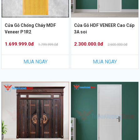
Cửa Gỗ Chống Cháy MDF
Cửa Gỗ HDF VENEER Cao Cấp
Veneer P1R2
3A soi
1.699.999.0đ
2.300.000.0đ
1.799.999.0đ
2.600.000.0đ
MUA NGAY
MUA NGAY