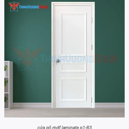
cửa gỗ mdf laminate p1-R3