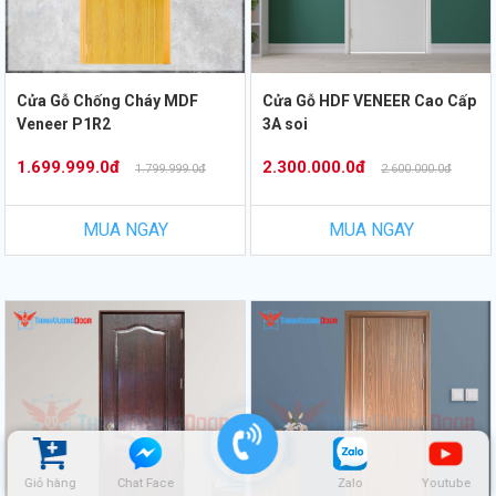
Cửa Gỗ Chống Cháy MDF
Cửa Gỗ HDF VENEER Cao Cấp
Veneer P1R2
3A soi
1.699.999.0đ
2.300.000.0đ
1.799.999.0đ
2.600.000.0đ
MUA NGAY
MUA NGAY
Giỏ hàng
Chat Face
Zalo
Youtube