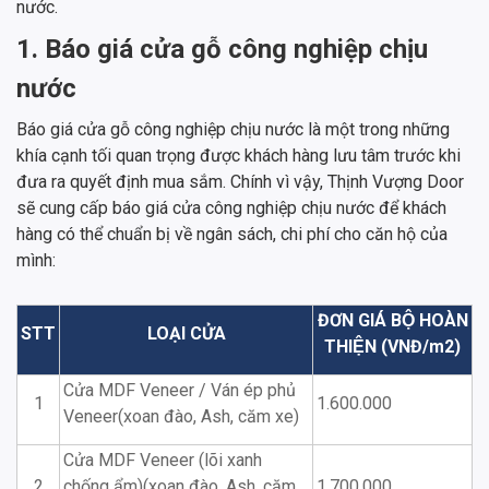
nước.
1. Báo giá cửa gỗ công nghiệp chịu
nước
Báo giá cửa gỗ công nghiệp chịu nước là một trong những
khía cạnh tối quan trọng được khách hàng lưu tâm trước khi
đưa ra quyết định mua sắm. Chính vì vậy, Thịnh Vượng Door
sẽ cung cấp báo giá cửa công nghiệp chịu nước để khách
hàng có thể chuẩn bị về ngân sách, chi phí cho căn hộ của
mình:
ĐƠN GIÁ BỘ HOÀN
STT
LOẠI CỬA
THIỆN (VNĐ/m2)
Cửa MDF Veneer / Ván ép phủ
1
1.600.000
Veneer(xoan đào, Ash, căm xe)
Cửa MDF Veneer (lõi xanh
2
chống ẩm)(xoan đào, Ash, căm
1.700.000