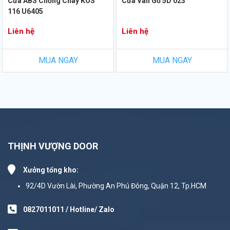
Cửa ABS Chống Cháy KOS
Cửa Vân Gỗ 5D 023
116 U6405
Liên hệ
Liên hệ
MUA NGAY
MUA NGAY
THỊNH VƯỢNG DOOR
Xưởng tổng kho:
92/4D Vườn Lài, Phường An Phú Đông, Quận 12, Tp.HCM
0827011011 / Hotline/ Zalo