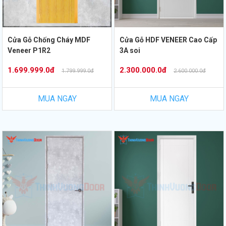
Cửa Gỗ Chống Cháy MDF
Cửa Gỗ HDF VENEER Cao Cấp
Veneer P1R2
3A soi
1.699.999.0đ
2.300.000.0đ
1.799.999.0đ
2.600.000.0đ
MUA NGAY
MUA NGAY