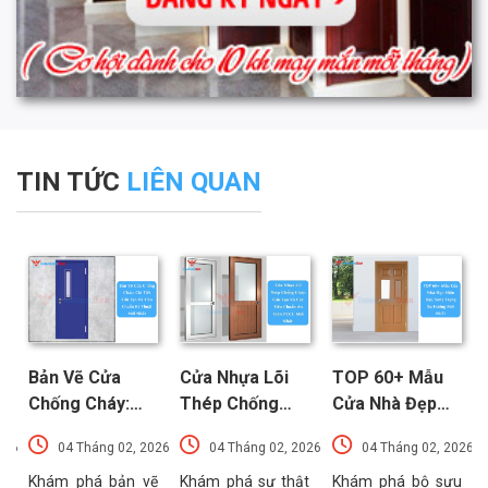
TIN TỨC
LIÊN QUAN
Bản Vẽ Cửa
Cửa Nhựa Lõi
TOP 60+ Mẫu
Chống Cháy:
Thép Chống
Cửa Nhà Đẹp
Chi Tiết Cấu
Cháy: Cấu Tạo
Hiện Đại, Sang
026
04 Tháng 02, 2026
04 Tháng 02, 2026
04 Tháng 02, 2026
Tạo Và Tiêu
Và Các Tiêu
Trọng Xu
t
Chuẩn Kỹ Thuật
Chuẩn An Toàn
Hướng Mới Nhất
u
Khám phá bản vẽ
Khám phá sự thật
Khám phá bộ sưu