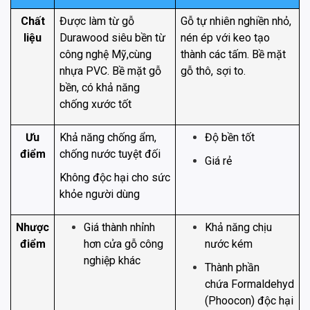
Chất
Được làm từ gỗ
Gỗ tự nhiên nghiền nhỏ,
liệu
Durawood siêu bền từ
nén ép với keo tạo
công nghệ Mỹ,cùng
thành các tấm. Bề mặt
nhựa PVC. Bề mặt gỗ
gỗ thô, sợi to.
bền, có khả năng
chống xước tốt
Ưu
Khả năng chống ẩm,
Độ bền tốt
điểm
chống nước tuyệt đối
Giá rẻ
Không độc hại cho sức
khỏe người dùng
Nhược
Giá thành nhỉnh
Khả năng chịu
điểm
hơn cửa gỗ công
nước kém
nghiệp khác
Thành phần
chứa Formaldehyd
(Phoocon) độc hại