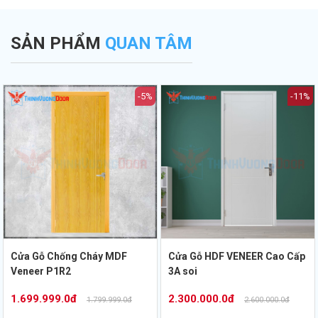
.
định bản vẽ PCCC.
Thịnh Vượng Door.
SẢN PHẨM
QUAN TÂM
-5%
-11%
Cửa Gỗ Chống Cháy MDF
Cửa Gỗ HDF VENEER Cao Cấp
Veneer P1R2
3A soi
1.699.999.0đ
2.300.000.0đ
1.799.999.0đ
2.600.000.0đ