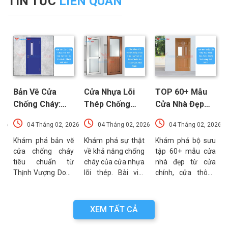
TIN TỨC
LIÊN QUAN
Bản Vẽ Cửa
Cửa Nhựa Lõi
TOP 60+ Mẫu
Chống Cháy:
Thép Chống
Cửa Nhà Đẹp
Chi Tiết Cấu
Cháy: Cấu Tạo
Hiện Đại, Sang
026
04 Tháng 02, 2026
04 Tháng 02, 2026
04 Tháng 02, 2026
Tạo Và Tiêu
Và Các Tiêu
Trọng Xu
t
Chuẩn Kỹ Thuật
Chuẩn An Toàn
Hướng Mới Nhất
u
Khám phá bản vẽ
Khám phá sự thật
Khám phá bộ sưu
a
cửa chống cháy
về khả năng chống
tập 60+ mẫu cửa
Mới Nhất
PCCC Mới Nhất
a
tiêu chuẩn từ
cháy của cửa nhựa
nhà đẹp từ cửa
g
Thịnh Vượng Door.
lõi thép. Bài viết
chính, cửa thông
g
Bài viết cung cấp
phân tích chi tiết
phòng đến cổng
g
thông số kỹ thuật,
cấu tạo, ưu điểm
nhà với đa dạng
n
sơ đồ cấu tạo và
và các tiêu chuẩn
chất liệu. Tư vấn
XEM TẤT CẢ
n
các lưu ý quan
an toàn PCCC mới
lựa chọn cửa bền
a
trọng khi thẩm
nhất hiện nay.
đẹp từ chuyên gia