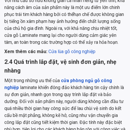
Với nhu cầu sở hữu không gian cá nhân riêng tư yên tĩnh, khả
năng cách âm của sản phẩm này là một ưu điểm lớn chinh
phục trái tim khách hàng bởi có thểhạn chế được không gian
bị tiếng ồn xâm phạm hay ảnh hưởng đến chất lượng sống
của chủ hộ gia đình. Ngoài ra, với khả năng chịu nhiệt tốt,
cửa gỗ Laminate mang lại cho người dùng cảm giác yên
tâm, an toàn trong các trường hợp có thể xảy ra hỏa hoạn.
Xem thêm các mẫu:
Cửa lùa gỗ công nghiệp
2.4 Quá trình lắp đặt, vệ sinh đơn giản, nhẹ
nhàng
Một trong những ưu thế của
cửa phòng ngủ gỗ công
nghiệp
laminate khiến đông đảo khách hàng tin cậy chính là
sự đơn giản, nhanh gọn trong quy trình lắp đặt và bảo
dưỡng. Đối với sản phẩm này, người dùng không cần đầu tư
quá nhiều thời gian hay công sức để lau chùi vệ sinh do kết
cấu bề mặt phẳng, không kẽ hở, cũng như vận chuyển gia
công lắp đặt cũng tiết kiệm thời gian. Đặc tính này đặc biệt
phù hợp, tiện lợi cho các khách hàng bận rộn với công việc và