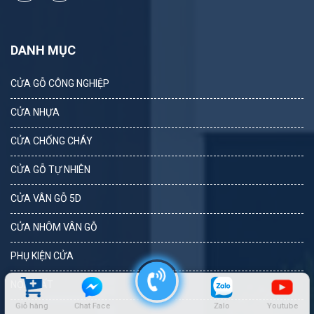
DANH MỤC
CỬA GỖ CÔNG NGHIỆP
CỬA NHỰA
CỬA CHỐNG CHÁY
CỬA GỖ TỰ NHIÊN
CỬA VÂN GỖ 5D
CỬA NHÔM VÂN GỖ
PHỤ KIỆN CỬA
NỘI THẤT
Giỏ hàng
Chat Face
Zalo
Youtube