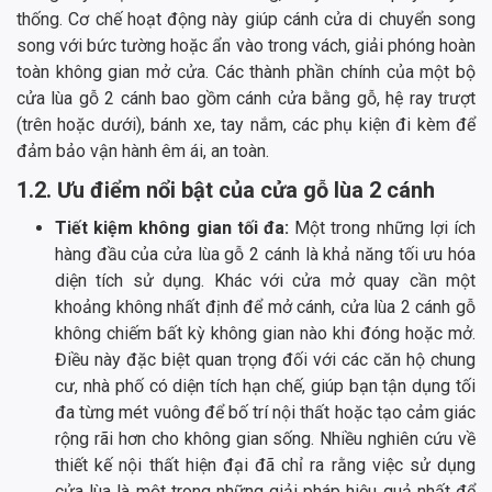
thống. Cơ chế hoạt động này giúp cánh cửa di chuyển song
song với bức tường hoặc ẩn vào trong vách, giải phóng hoàn
toàn không gian mở cửa. Các thành phần chính của một bộ
cửa lùa gỗ 2 cánh bao gồm cánh cửa bằng gỗ, hệ ray trượt
(trên hoặc dưới), bánh xe, tay nắm, các phụ kiện đi kèm để
đảm bảo vận hành êm ái, an toàn.
1.2. Ưu điểm nổi bật của cửa gỗ lùa 2 cánh
Tiết kiệm không gian tối đa:
Một trong những lợi ích
hàng đầu của cửa lùa gỗ 2 cánh là khả năng tối ưu hóa
diện tích sử dụng. Khác với cửa mở quay cần một
khoảng không nhất định để mở cánh, cửa lùa 2 cánh gỗ
không chiếm bất kỳ không gian nào khi đóng hoặc mở.
Điều này đặc biệt quan trọng đối với các căn hộ chung
cư, nhà phố có diện tích hạn chế, giúp bạn tận dụng tối
đa từng mét vuông để bố trí nội thất hoặc tạo cảm giác
rộng rãi hơn cho không gian sống. Nhiều nghiên cứu về
thiết kế nội thất hiện đại đã chỉ ra rằng việc sử dụng
cửa lùa là một trong những giải pháp hiệu quả nhất để