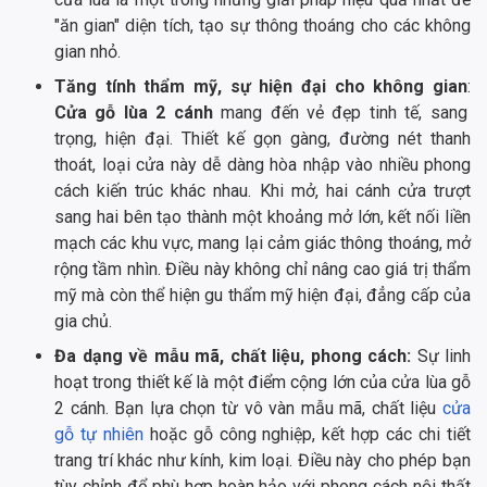
"ăn gian" diện tích, tạo sự thông thoáng cho các không
gian nhỏ.
Tăng tính thẩm mỹ, sự hiện đại cho không gian
:
Cửa gỗ lùa 2 cánh
mang đến vẻ đẹp tinh tế, sang
trọng, hiện đại. Thiết kế gọn gàng, đường nét thanh
thoát, loại cửa này dễ dàng hòa nhập vào nhiều phong
cách kiến trúc khác nhau. Khi mở, hai cánh cửa trượt
sang hai bên tạo thành một khoảng mở lớn, kết nối liền
mạch các khu vực, mang lại cảm giác thông thoáng, mở
rộng tầm nhìn. Điều này không chỉ nâng cao giá trị thẩm
mỹ mà còn thể hiện gu thẩm mỹ hiện đại, đẳng cấp của
gia chủ.
Đa dạng về mẫu mã, chất liệu, phong cách:
Sự linh
hoạt trong thiết kế là một điểm cộng lớn của cửa lùa gỗ
2 cánh. Bạn lựa chọn từ vô vàn mẫu mã, chất liệu
cửa
gỗ tự nhiên
hoặc gỗ công nghiệp, kết hợp các chi tiết
trang trí khác như kính, kim loại. Điều này cho phép bạn
tùy chỉnh để phù hợp hoàn hảo với phong cách nội thất