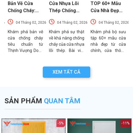
Bản Vẽ Cửa
Cửa Nhựa Lõi
TOP 60+ Mẫu
Chống Cháy:
Thép Chống
Cửa Nhà Đẹp
Chi Tiết Cấu
Cháy: Cấu Tạo
Hiện Đại, Sang
026
04 Tháng 02, 2026
04 Tháng 02, 2026
04 Tháng 02, 2026
Tạo Và Tiêu
Và Các Tiêu
Trọng Xu
t
Chuẩn Kỹ Thuật
Chuẩn An Toàn
Hướng Mới Nhất
u
Khám phá bản vẽ
Khám phá sự thật
Khám phá bộ sưu
a
cửa chống cháy
về khả năng chống
tập 60+ mẫu cửa
Mới Nhất
PCCC Mới Nhất
a
tiêu chuẩn từ
cháy của cửa nhựa
nhà đẹp từ cửa
g
Thịnh Vượng Door.
lõi thép. Bài viết
chính, cửa thông
g
Bài viết cung cấp
phân tích chi tiết
phòng đến cổng
g
thông số kỹ thuật,
cấu tạo, ưu điểm
nhà với đa dạng
n
sơ đồ cấu tạo và
và các tiêu chuẩn
chất liệu. Tư vấn
XEM TẤT CẢ
n
các lưu ý quan
an toàn PCCC mới
lựa chọn cửa bền
a
trọng khi thẩm
nhất hiện nay.
đẹp từ chuyên gia
.
định bản vẽ PCCC.
Thịnh Vượng Door.
SẢN PHẨM
QUAN TÂM
-5%
-11%