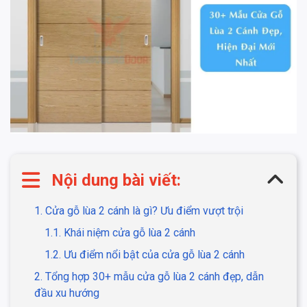
Nội dung bài viết:
1. Cửa gỗ lùa 2 cánh là gì? Ưu điểm vượt trội
1.1. Khái niệm cửa gỗ lùa 2 cánh
1.2. Ưu điểm nổi bật của cửa gỗ lùa 2 cánh
2. Tổng hợp 30+ mẫu cửa gỗ lùa 2 cánh đẹp, dẫn
đầu xu hướng