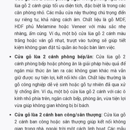
lùa gỗ 2 cánh giúp tối ưu diện tích, đặc biệt là trong các
căn phòng nhỏ. Các mẫu cửa này thường chú trọng đến
sự riêng tư, khả năng cách âm. Chất liệu là gỗ MDF,
HDF phủ Melamine hoặc Veneer với màu sắc nhẹ
nhàng, ấm cúng. Ví dụ, một bộ cửa lùa gỗ 2 cánh màu
trắng hoặc vân gỗ nhạt, trượt vào tường sẽ giúp tiết
kiệm không gian đặt tủ quần áo hoặc bàn làm việc.
Cửa gỗ lùa 2 cánh phòng bếp/ăn:
Cửa lùa gỗ 2
cánh phòng bếp hoặc phòng ăn là giải pháp hiệu quả để
ngăn mùi thức ăn lan ra các không gian khác mà vẫn
giữ được sự tiện lợi, kết nối khi cần. Chất liệu thường là
gỗ công nghiệp dễ vệ sinh hoặc gỗ tự nhiên đã qua xử
lý chống ẩm. Ví dụ, một bộ cửa lùa gỗ 2 cánh với các ô
kính nhỏ phía trên, ngăn cách bếp, phòng ăn, vừa tiện lợi
vừa giúp không gian không bị bí bách.
Cửa gỗ lùa 2 cánh ban công/sân thượng:
Cửa lùa gỗ
2 cánh ban công hoặc sân thượng giúp kết nối không
gian trong nhà, ngoài trời một cách linh hoạt. Các mẫu