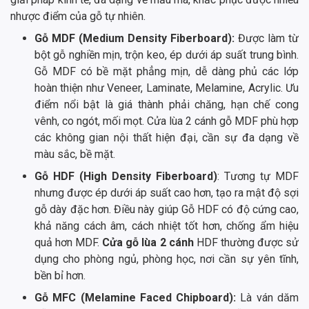
nhược điểm của gỗ tự nhiên.
Gỗ MDF (Medium Density Fiberboard):
Được làm từ
bột gỗ nghiền mịn, trộn keo, ép dưới áp suất trung bình.
Gỗ MDF có bề mặt phẳng mịn, dễ dàng phủ các lớp
hoàn thiện như Veneer, Laminate, Melamine, Acrylic. Ưu
điểm nổi bật là giá thành phải chăng, hạn chế cong
vênh, co ngót, mối mọt. Cửa lùa 2 cánh gỗ MDF phù hợp
các không gian nội thất hiện đại, cần sự đa dạng về
màu sắc, bề mặt.
Gỗ HDF (High Density Fiberboard)
: Tương tự MDF
nhưng được ép dưới áp suất cao hơn, tạo ra mật độ sợi
gỗ dày đặc hơn. Điều này giúp Gỗ HDF có độ cứng cao,
khả năng cách âm, cách nhiệt tốt hơn, chống ẩm hiệu
quả hơn MDF.
Cửa gỗ lùa 2 cánh
HDF thường được sử
dụng cho phòng ngủ, phòng học, nơi cần sự yên tĩnh,
bền bỉ hơn.
Gỗ MFC (Melamine Faced Chipboard):
Là ván dăm