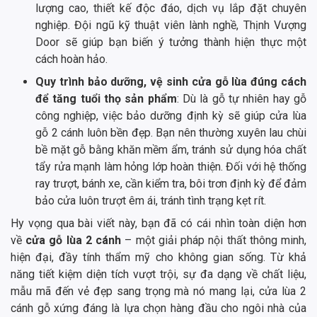
lượng cao, thiết kế độc đáo, dịch vụ lắp đặt chuyên
nghiệp. Đội ngũ kỹ thuật viên lành nghề, Thịnh Vượng
Door sẽ giúp bạn biến ý tưởng thành hiện thực một
cách hoàn hảo.
Quy trình bảo dưỡng, vệ sinh cửa gỗ lùa đúng cách
để tăng tuổi thọ sản phẩm
: Dù là gỗ tự nhiên hay gỗ
công nghiệp, việc bảo dưỡng định kỳ sẽ giúp cửa lùa
gỗ 2 cánh luôn bền đẹp. Bạn nên thường xuyên lau chùi
bề mặt gỗ bằng khăn mềm ẩm, tránh sử dụng hóa chất
tẩy rửa mạnh làm hỏng lớp hoàn thiện. Đối với hệ thống
ray trượt, bánh xe, cần kiểm tra, bôi trơn định kỳ để đảm
bảo cửa luôn trượt êm ái, tránh tình trạng kẹt rít.
Hy vọng qua bài viết này, bạn đã có cái nhìn toàn diện hơn
về
cửa gỗ lùa 2 cánh
– một giải pháp nội thất thông minh,
hiện đại, đầy tính thẩm mỹ cho không gian sống. Từ khả
năng tiết kiệm diện tích vượt trội, sự đa dạng về chất liệu,
mẫu mã đến vẻ đẹp sang trọng mà nó mang lại, cửa lùa 2
cánh gỗ xứng đáng là lựa chọn hàng đầu cho ngôi nhà của