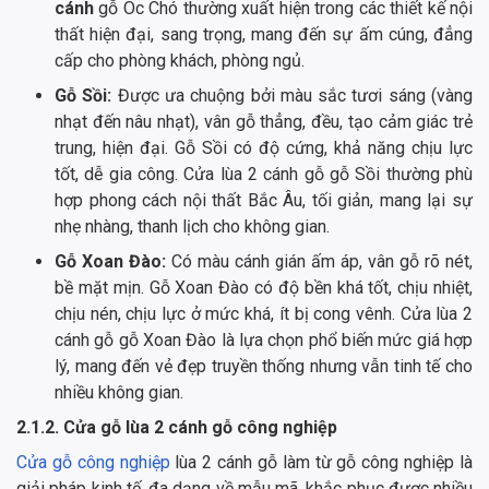
cánh
gỗ Óc Chó thường xuất hiện trong các thiết kế nội
thất hiện đại, sang trọng, mang đến sự ấm cúng, đẳng
cấp cho phòng khách, phòng ngủ.
Gỗ Sồi:
Được ưa chuộng bởi màu sắc tươi sáng (vàng
nhạt đến nâu nhạt), vân gỗ thẳng, đều, tạo cảm giác trẻ
trung, hiện đại. Gỗ Sồi có độ cứng, khả năng chịu lực
tốt, dễ gia công. Cửa lùa 2 cánh gỗ gỗ Sồi thường phù
hợp phong cách nội thất Bắc Âu, tối giản, mang lại sự
nhẹ nhàng, thanh lịch cho không gian.
Gỗ Xoan Đào:
Có màu cánh gián ấm áp, vân gỗ rõ nét,
bề mặt mịn. Gỗ Xoan Đào có độ bền khá tốt, chịu nhiệt,
chịu nén, chịu lực ở mức khá, ít bị cong vênh. Cửa lùa 2
cánh gỗ gỗ Xoan Đào là lựa chọn phổ biến mức giá hợp
lý, mang đến vẻ đẹp truyền thống nhưng vẫn tinh tế cho
nhiều không gian.
2.1.2. Cửa gỗ lùa 2 cánh gỗ công nghiệp
Cửa gỗ công nghiệp
lùa 2 cánh gỗ làm từ gỗ công nghiệp là
giải pháp kinh tế, đa dạng về mẫu mã, khắc phục được nhiều