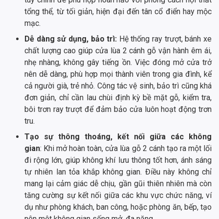
tổng thể, từ tối giản, hiện đại đến tân cổ điển hay mộc
mạc.
Dễ dàng sử dụng, bảo trì:
Hệ thống ray trượt, bánh xe
chất lượng cao giúp cửa lùa 2 cánh gỗ vận hành êm ái,
nhẹ nhàng, không gây tiếng ồn. Việc đóng mở cửa trở
nên dễ dàng, phù hợp mọi thành viên trong gia đình, kể
cả người già, trẻ nhỏ. Công tác vệ sinh, bảo trì cũng khá
đơn giản, chỉ cần lau chùi định kỳ bề mặt gỗ, kiểm tra,
bôi trơn ray trượt để đảm bảo cửa luôn hoạt động trơn
tru.
Tạo sự thông thoáng, kết nối giữa các không
gian
: Khi mở hoàn toàn, cửa lùa gỗ 2 cánh tạo ra một lối
đi rộng lớn, giúp không khí lưu thông tốt hơn, ánh sáng
tự nhiên lan tỏa khắp không gian. Điều này không chỉ
mang lại cảm giác dễ chịu, gần gũi thiên nhiên mà còn
tăng cường sự kết nối giữa các khu vực chức năng, ví
dụ như phòng khách, ban công, hoặc phòng ăn, bếp, tạo
nên một không gian sống mở, đa năng.