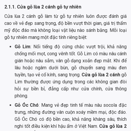
2.1.1. Cửa gỗ lùa 2 cánh gỗ tự nhiên
Cửa lùa 2 cánh gỗ làm từ gỗ tự nhiên luôn được đánh giá
cao về vẻ đẹp sang trọng, độ bền vượt thời gian, giá trị thẩm
mỹ độc đáo mà không loại vật liệu nào sánh bằng. Mỗi loại
gỗ tự nhiên mang một đặc tính riêng biệt:
Gỗ Lim
: Nổi tiếng độ cứng chắc vượt trội, khả năng
chống mối mọt, cong vênh tốt. Gỗ Lim có màu nâu cánh
gián hoặc nâu sẫm, vân gỗ dạng xoắn đẹp mắt. Khi để
lâu hoặc ngâm dưới bùn, gỗ chuyển sang màu đen
tuyền, tạo vẻ cổ kính, sang trọng.
Cửa gỗ lùa 2 cánh
gỗ
Lim thường được ứng dụng trong các không gian đòi
hỏi sự bền bỉ, đẳng cấp như cửa chính, cửa thông
phòng.
Gỗ Óc Chó
: Mang vẻ đẹp tinh tế màu nâu socola đặc
trưng, những đường vân cuộn xoáy mềm mại, độc đáo.
Gỗ Óc Chó có độ bền cao, khả năng kháng sâu, thích
nghi tốt điều kiện khí hậu ẩm ở Việt Nam.
Cửa gỗ lùa 2