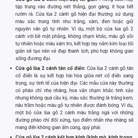
tập trung vào đường nét thẳng, gọn gàng, ít họa tiết
rườm rà. Cửa lùa 2 cánh gỗ hiện đại thường sử dụng
màu sắc trung tính như trắng, xám, đen hoặc giữ
nguyên vân gỗ tự nhiên. Ví dụ, một bộ cửa lùa gỗ 2
cánh với bề mặt phẳng, không chạm khắc, màu gỗ sồi
tự nhiên hoặc màu xám tro, kết hợp tay nắm kim loại tối
giản sẽ tạo nên vẻ đẹp thanh lịch, phù hợp không gian
sống đương đại.
Cửa gỗ lùa 2 cánh tân cổ điển:
Cửa lùa 2 cánh gỗ tân
cổ điển là sự kết hợp hài hòa giữa nét cổ điển sang
trọng, sự tinh tế của hiện đại. Các mẫu cửa này thường
có phào chỉ nhẹ nhàng, hoa văn chạm khắc tinh xảo
nhưng không quá cầu kỳ, màu sắc thường là trắng kem,
nâu trầm hoặc màu gỗ tự nhiên được đánh bóng. Ví dụ,
một bộ cửa lùa gỗ 2 cánh màu trắng ngà với những
đường phào chỉ đối xứng, tạo điểm nhấn nhẹ nhàng sẽ
mang đến không gian ấm cúng, quý phái.
Cửa gỗ lùa 2 cánh kết hợp kính (kính mờ, kính trong,