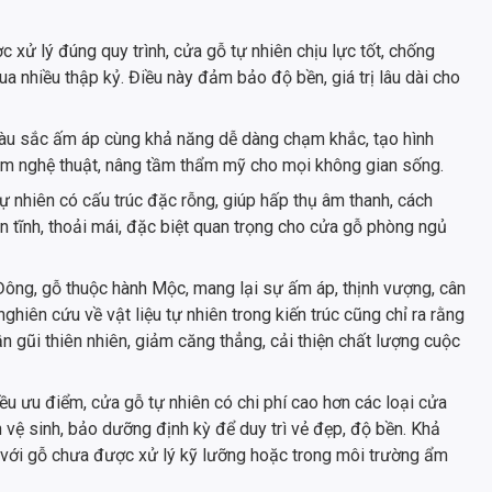
ợc xử lý đúng quy trình, cửa gỗ tự nhiên chịu lực tốt, chống
ua nhiều thập kỷ. Điều này đảm bảo độ bền, giá trị lâu dài cho
àu sắc ấm áp cùng khả năng dễ dàng chạm khắc, tạo hình
hẩm nghệ thuật, nâng tầm thẩm mỹ cho mọi không gian sống.
tự nhiên có cấu trúc đặc rỗng, giúp hấp thụ âm thanh, cách
ên tĩnh, thoải mái, đặc biệt quan trọng cho cửa gỗ phòng ngủ
 Đông, gỗ thuộc hành Mộc, mang lại sự ấm áp, thịnh vượng, cân
hiên cứu về vật liệu tự nhiên trong kiến trúc cũng chỉ ra rằng
 gũi thiên nhiên, giảm căng thẳng, cải thiện chất lượng cuộc
u ưu điểm, cửa gỗ tự nhiên có chi phí cao hơn các loại cửa
h vệ sinh, bảo dưỡng định kỳ để duy trì vẻ đẹp, độ bền. Khả
 với gỗ chưa được xử lý kỹ lưỡng hoặc trong môi trường ẩm