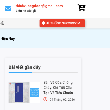
thinhvuongdoor@gmail.com
Liên hệ báo giá
HỆ
HỆ THỐNG SHOWROOM
 Hiện Nay
Bài viết gần đây
Bản Vẽ Cửa Chống
Cháy: Chi Tiết Cấu
Tạo Và Tiêu Chuẩn Kỹ
Thuật Mới Nhất
04 Tháng 02, 2026