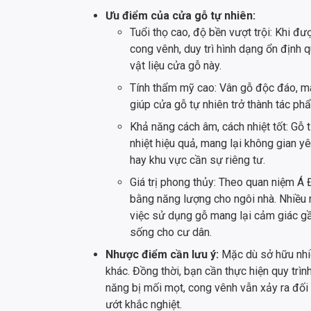
Ưu điểm của cửa gỗ tự nhiên:
Tuổi thọ cao, độ bền vượt trội: Khi đư
cong vênh, duy trì hình dạng ổn định q
vật liệu cửa gỗ này.
Tính thẩm mỹ cao: Vân gỗ độc đáo, m
giúp cửa gỗ tự nhiên trở thành tác p
Khả năng cách âm, cách nhiệt tốt: Gỗ 
nhiệt hiệu quả, mang lại không gian y
hay khu vực cần sự riêng tư.
Giá trị phong thủy: Theo quan niệm Á
bằng năng lượng cho ngôi nhà. Nhiều ng
việc sử dụng gỗ mang lại cảm giác gần
sống cho cư dân.
Nhược điểm cần lưu ý:
Mặc dù sở hữu nhiề
khác. Đồng thời, bạn cần thực hiện quy trìn
năng bị mối mọt, cong vênh vẫn xảy ra đối
ướt khắc nghiệt.