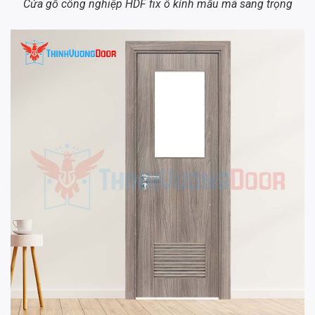
Cửa gỗ công nghiệp HDF fix ô kính mẫu mã sang trọng