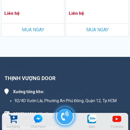
Liên hệ
Liên hệ
MUA NGAY
MUA NGAY
THỊNH VƯỢNG DOOR
Xưởng tổng kho:
92/4D Vườn Lài, Phường An Phú Đông, Quận 12, Tp.HCM
0827011011 / Hotline/ Zalo
Giỏ hàng
Chat Face
Zalo
Youtube
thinhvuongdoor@gmail.com