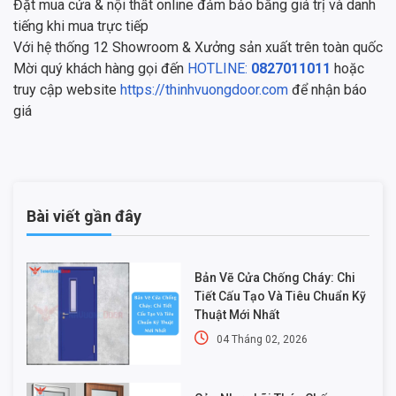
Đặt mua cửa & nội thất online đảm bảo bằng giá trị và danh
tiếng khi mua trực tiếp
Với hệ thống 12 Showroom & Xưởng sản xuất trên toàn quốc
Mời quý khách hàng gọi đến
HOTLINE:
0827011011
hoặc
truy cập website
https://thinhvuongdoor.com
để nhận báo
giá
Bài viết gần đây
Bản Vẽ Cửa Chống Cháy: Chi
Tiết Cấu Tạo Và Tiêu Chuẩn Kỹ
Thuật Mới Nhất
04 Tháng 02, 2026