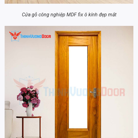
Cửa gỗ công nghiệp MDF fix ô kính đẹp mắt