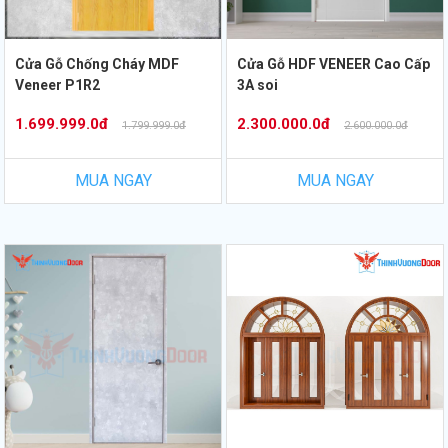
Cửa Gỗ Chống Cháy MDF
Cửa Gỗ HDF VENEER Cao Cấp
Veneer P1R2
3A soi
1.699.999.0đ
2.300.000.0đ
1.799.999.0đ
2.600.000.0đ
MUA NGAY
MUA NGAY