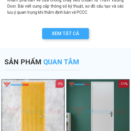
a
Khám phá bản vẽ cửa chống cháy tiêu chuẩn từ Thịnh Vượng
a
Door. Bài viết cung cấp thông số kỹ thuật, sơ đồ cấu tạo và các
lưu ý quan trọng khi thẩm định bản vẽ PCCC.
XEM TẤT CẢ
SẢN PHẨM
QUAN TÂM
-5%
-11%