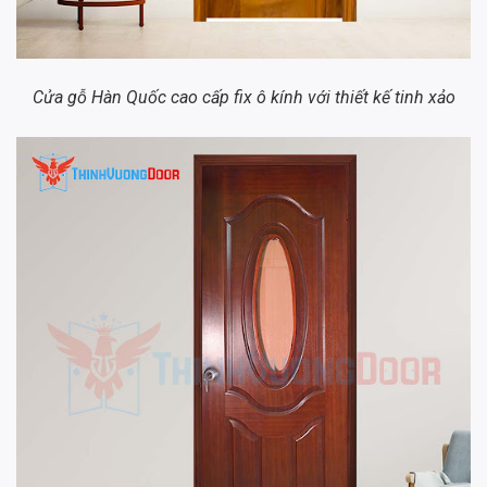
Cửa gỗ Hàn Quốc cao cấp fix ô kính với thiết kế tinh xảo