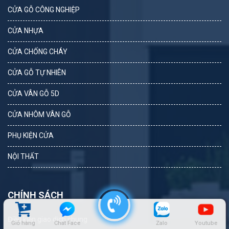
CỬA GỖ CÔNG NGHIỆP
CỬA NHỰA
CỬA CHỐNG CHÁY
CỬA GỖ TỰ NHIÊN
CỬA VÂN GỖ 5D
CỬA NHÔM VÂN GỖ
PHỤ KIỆN CỬA
NỘI THẤT
CHÍNH SÁCH
Điều kiện giao dịch chung
Giỏ hàng
Chat Face
Zalo
Youtube