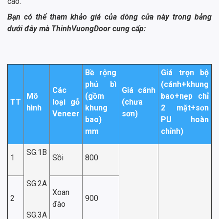
cao.
Bạn có thể tham khảo giá của dòng cửa này trong bảng
dưới đây mà ThinhVuongDoor cung cấp:
Bề rộng
Giá trọn bộ
phủ bì
(cánh+khung
Các
Giá cánh
Mô
(gồm
bao+nẹp chỉ
TT
loại gỗ
(chưa
hình
khung
2 mặt+sơn
Veneer
sơn)
bao)
PU hoàn
mm
chỉnh)
SG.1B
1
Sồi
800
SG.2A
Xoan
2
900
đào
SG.3A