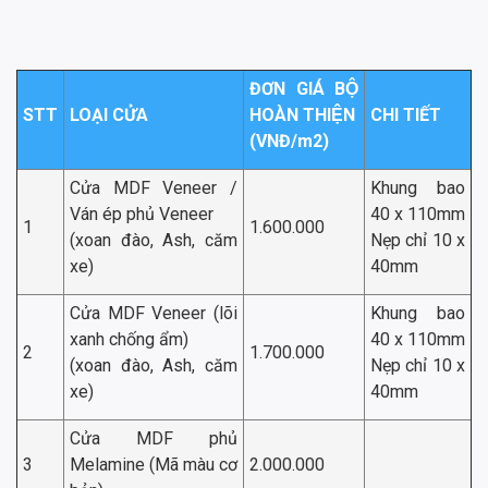
ĐƠN GIÁ BỘ
STT
LOẠI CỬA
HOÀN THIỆN
CHI TIẾT
(VNĐ/m2)
Cửa MDF Veneer /
Khung bao
Ván ép phủ Veneer
40 x 110mm
1
1.600.000
(xoan đào, Ash, căm
Nẹp chỉ 10 x
xe)
40mm
Cửa MDF Veneer (lõi
Khung bao
xanh chống ẩm)
40 x 110mm
2
1.700.000
(xoan đào, Ash, căm
Nẹp chỉ 10 x
xe)
40mm
Cửa MDF phủ
3
Melamine (Mã màu cơ
2.000.000