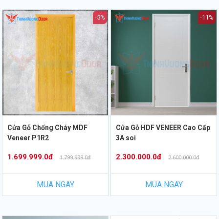
-5%
-11%
Cửa Gỗ Chống Cháy MDF
Cửa Gỗ HDF VENEER Cao Cấp
Veneer P1R2
3A soi
1.699.999.0đ
2.300.000.0đ
1.799.999.0đ
2.600.000.0đ
MUA NGAY
MUA NGAY