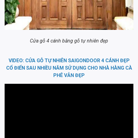
Cửa gỗ 4 cánh bằng gỗ tự nhiên đẹp
VIDEO: CỬA GỖ TỰ NHIÊN SAIGONDOOR 4 CÁNH ĐẸP
CỔ ĐIỂN SAU NHIỀU NĂM SỬ DỤNG CHO NHÀ HÀNG CÀ
PHÊ VẪN ĐẸP