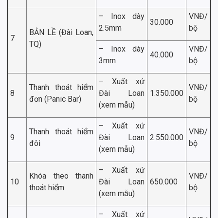
– Inox dày
VNĐ/
30.000
2.5mm
bộ
BẢN LỀ (Đài Loan,
7
TQ)
– Inox dày
VNĐ/
40.000
3mm
bộ
– Xuất xứ
Thanh thoát hiểm
VNĐ/
8
Đài Loan
1.350.000
đơn (Panic Bar)
bộ
(xem mẫu)
– Xuất xứ
Thanh thoát hiểm
VNĐ/
9
Đài Loan
2.550.000
đôi
bộ
(xem mẫu)
– Xuất xứ
Khóa theo thanh
VNĐ/
10
Đài Loan
650.000
thoát hiểm
bộ
(xem mẫu)
– Xuất xứ