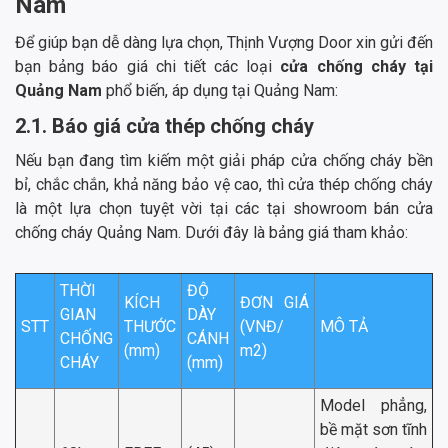
Nam
Để giúp bạn dễ dàng lựa chọn, Thịnh Vượng Door xin gửi đến
bạn bảng báo giá chi tiết các loại
cửa chống cháy tại
Quảng Nam
phổ biến, áp dụng tại Quảng Nam:
2.1. Báo giá cửa thép chống cháy
Nếu bạn đang tìm kiếm một giải pháp cửa chống cháy bền
bỉ, chắc chắn, khả năng bảo vệ cao, thì cửa thép chống cháy
là một lựa chọn tuyệt vời tại các tại showroom bán cửa
chống cháy Quảng Nam. Dưới đây là bảng giá tham khảo:
THỜI
ĐỘ
KÍCH
ĐƠN GIÁ
GIAN
DÀY
STT
THƯỚC
(VNĐ/
MÔ TẢ
CHỐNG
CÁNH
(mm)
m2)
CHÁY
(mm)
Model phẳng,
bề mặt sơn tĩnh