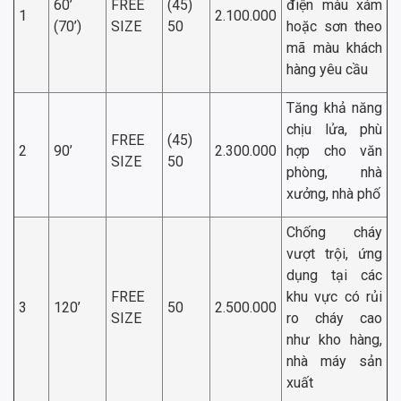
60’
FREE
(45)
điện màu xám
1
2.100.000
(70’)
SIZE
50
hoặc sơn theo
mã màu khách
hàng yêu cầu
Tăng khả năng
chịu lửa, phù
FREE
(45)
2
90’
2.300.000
hợp cho văn
SIZE
50
phòng, nhà
xưởng, nhà phố
Chống cháy
vượt trội, ứng
dụng tại các
FREE
khu vực có rủi
3
120’
50
2.500.000
SIZE
ro cháy cao
như kho hàng,
nhà máy sản
xuất