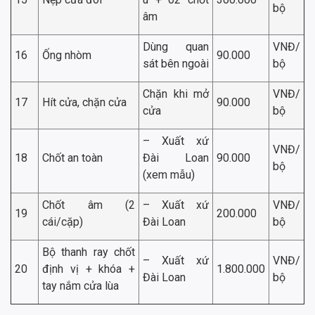
bộ
âm
Dùng quan
VNĐ/
16
Ống nhòm
90.000
sát bên ngoài
bộ
Chặn khi mở
VNĐ/
17
Hít cửa, chặn cửa
90.000
cửa
bộ
– Xuất xứ
VNĐ/
18
Chốt an toàn
Đài Loan
90.000
bộ
(xem mẫu)
Chốt âm (2
– Xuất xứ
VNĐ/
19
200.000
cái/cặp)
Đài Loan
bộ
Bộ thanh ray chốt
– Xuất xứ
VNĐ/
20
định vị + khóa +
1.800.000
Đài Loan
bộ
tay nắm cửa lùa