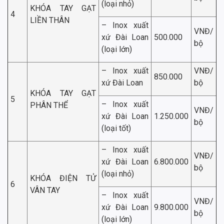
(loại nhỏ)
KHÓA TAY GẠT
4
LIỀN THÂN
– Inox xuất
VNĐ/
xứ Đài Loan
500.000
bộ
(loại lớn)
– Inox xuất
VNĐ/
850.000
xứ Đài Loan
bộ
KHÓA TAY GẠT
5
– Inox xuất
PHÂN THỂ
VNĐ/
xứ Đài Loan
1.250.000
bộ
(loại tốt)
– Inox xuất
VNĐ/
xứ Đài Loan
6.800.000
bộ
(loại nhỏ)
KHÓA ĐIỆN TỬ
6
VÂN TAY
– Inox xuất
VNĐ/
xứ Đài Loan
9.800.000
bộ
(loại lớn)