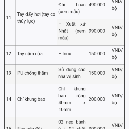
VNĐ/
Đài Loan
490.000
bộ
(xem mẫu)
Tay đẩy hơi (tay co
11
thủy lực)
– Xuất xứ
VNĐ/
Nhật (xem
990.000
bộ
mẫu)
VNĐ/
12
Tay nắm cửa
– Inox
150.000
bộ
Sử dụng cho
VNĐ/
13
PU chống thấm
150.000
nhà vệ sinh
bộ
Chỉ khung
bao rộng
VNĐ/
14
Chỉ khung bao
200.000
40mm x
bộ
10mm
02 nẹp bánh
VNĐ/
15
Nẹp cửa đôi
ú + 02 chốt
300.000