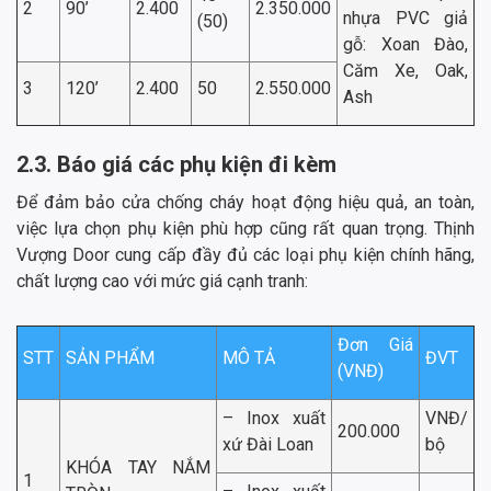
2
90’
2.400
2.350.000
nhựa PVC giả
(50)
gỗ: Xoan Đào,
Căm Xe, Oak,
3
120’
2.400
50
2.550.000
Ash
2.3. Báo giá các phụ kiện đi kèm
Để đảm bảo cửa chống cháy hoạt động hiệu quả, an toàn,
việc lựa chọn phụ kiện phù hợp cũng rất quan trọng. Thịnh
Vượng Door cung cấp đầy đủ các loại phụ kiện chính hãng,
chất lượng cao với mức giá cạnh tranh:
Đơn Giá
STT
SẢN PHẨM
MÔ TẢ
ĐVT
(VNĐ)
– Inox xuất
VNĐ/
200.000
xứ Đài Loan
bộ
KHÓA TAY NẮM
1