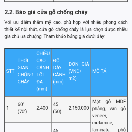
2.2. Báo giá cửa gỗ chống cháy
Với ưu điểm thẩm mỹ cao, phù hợp với nhiều phong cách
thiết kế nội thất, cửa gỗ chống cháy là lựa chọn được nhiều
gia chủ ưa chuộng. Tham khảo bảng giá dưới đây:
CHIỀU
THỜI
CAO
ĐỘ
ĐƠN GIÁ
GIAN
CÁNH
DÀY
STT
(VNĐ/
MÔ TẢ
CHỐNG
TỐI
CÁNH
m2)
CHÁY
ĐA
(mm)
(mm)
Mặt gỗ MDF
60’
45
1
2.400
2.150.000
phẳng, vân gỗ
(70’)
(50)
veneer,
melamine,
laminate, phủ
45