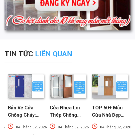
TIN TỨC
LIÊN QUAN
Bản Vẽ Cửa
Cửa Nhựa Lõi
TOP 60+ Mẫu
Chống Cháy:
Thép Chống
Cửa Nhà Đẹp
Chi Tiết Cấu
Cháy: Cấu Tạo
Hiện Đại, Sang
026
04 Tháng 02, 2026
04 Tháng 02, 2026
04 Tháng 02, 2026
Tạo Và Tiêu
Và Các Tiêu
Trọng Xu