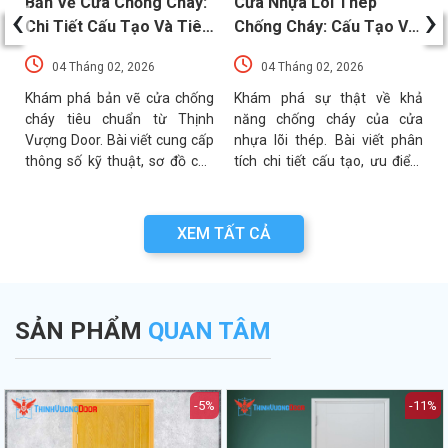
Bản Vẽ Cửa Chống Cháy:
Cửa Nhựa Lõi Thép
‹
›
g
Chi Tiết Cấu Tạo Và Tiêu
Chống Cháy: Cấu Tạo Và
Chuẩn Kỹ Thuật Mới Nhất
Các Tiêu Chuẩn An Toàn
04 Tháng 02, 2026
04 Tháng 02, 2026
PCCC Mới Nhất
+
Khám phá bản vẽ cửa chống
Khám phá sự thật về khả
a
cháy tiêu chuẩn từ Thịnh
năng chống cháy của cửa
n
Vượng Door. Bài viết cung cấp
nhựa lõi thép. Bài viết phân
t
thông số kỹ thuật, sơ đồ cấu
tích chi tiết cấu tạo, ưu điểm
n
tạo và các lưu ý quan trọng
và các tiêu chuẩn an toàn
h
khi thẩm định bản vẽ PCCC.
PCCC mới nhất hiện nay.
XEM TẤT CẢ
SẢN PHẨM
QUAN TÂM
-5%
-11%