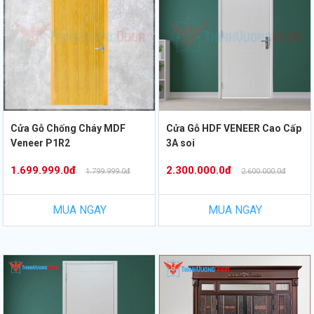
Cửa Gỗ Chống Cháy MDF
Cửa Gỗ HDF VENEER Cao Cấp
Veneer P1R2
3A soi
1.699.999.0đ
2.300.000.0đ
1.799.999.0đ
2.600.000.0đ
MUA NGAY
MUA NGAY