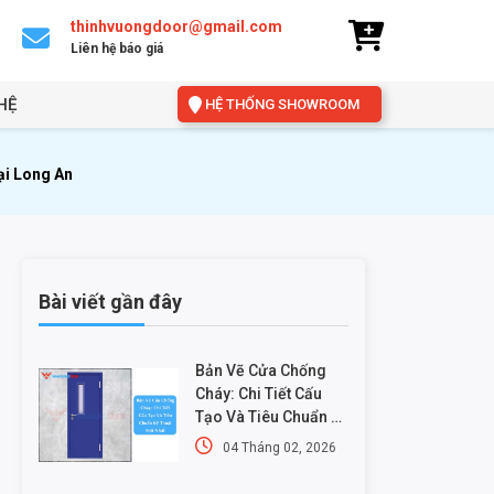
thinhvuongdoor@gmail.com
Liên hệ báo giá
HỆ
HỆ THỐNG SHOWROOM
ại Long An
Bài viết gần đây
Bản Vẽ Cửa Chống
Cháy: Chi Tiết Cấu
Tạo Và Tiêu Chuẩn Kỹ
Thuật Mới Nhất
04 Tháng 02, 2026