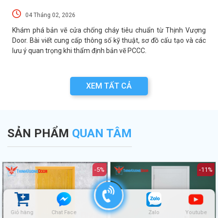
04 Tháng 02, 2026
a
Khám phá bản vẽ cửa chống cháy tiêu chuẩn từ Thịnh Vượng
a
Door. Bài viết cung cấp thông số kỹ thuật, sơ đồ cấu tạo và các
lưu ý quan trọng khi thẩm định bản vẽ PCCC.
XEM TẤT CẢ
SẢN PHẨM
QUAN TÂM
-5%
-11%
Giỏ hàng
Chat Face
Zalo
Youtube