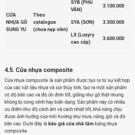
SYB (PHỦ
3.100.000
VÂN)
CỬA
Theo
NHỰA GỖ
catalogue
SYA (SƠN)
3.300.000
SUNG YU
(chưa nẹp viền)
LX (Luxyry
3.600.000
cao cấp)
4.5. Cửa nhựa composite
Cửa nhựa composite là sản phẩm được tạo ra từ sự kết hợp
của các vật liệu nhựa và sợi thủy tinh, tạo ra một sản phẩm
có độ bền cao và độ ổn định tốt, giống như gỗ thật nhưng
không bị cong vênh hay biến dạng. Sản phẩm này có nhiều
ưu điểm như độ cách âm và cách nhiệt tốt, khả năng chịu
được ảnh hưởng của môi trường như mưa, nắng, gió và độ
bền cao. Dưới đây là
báo giá cửa nhà tắm
bằng nhựa
composite