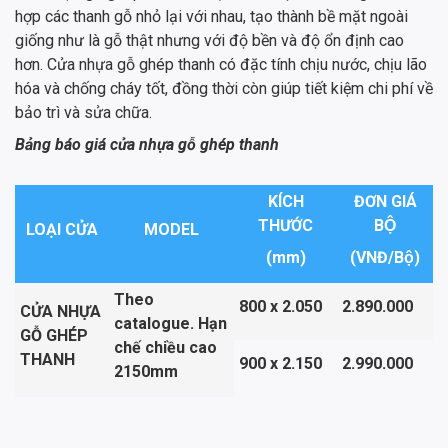
hợp các thanh gỗ nhỏ lại với nhau, tạo thành bề mặt ngoài
giống như là gỗ thật nhưng với độ bền và độ ổn định cao
hơn. Cửa nhựa gỗ ghép thanh có đặc tính chịu nước, chịu lão
hóa và chống cháy tốt, đồng thời còn giúp tiết kiệm chi phí về
bảo trì và sửa chữa.
Bảng báo giá cửa nhựa gỗ ghép thanh
KÍCH
ĐƠN GIÁ
THƯỚC
BỘ
LOẠI CỬA
MODEL
(mm)
(VNĐ/Bộ)
Theo
800 x 2.050
2.890.000
CỬA NHỰA
catalogue. Hạn
GỖ GHÉP
chế chiều cao
THANH
900 x 2.150
2.990.000
2150mm