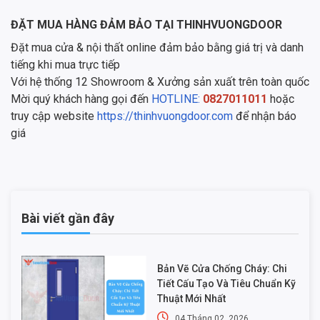
ĐẶT MUA HÀNG ĐẢM BẢO TẠI THINHVUONGDOOR
Đặt mua cửa & nội thất online đảm bảo bằng giá trị và danh
tiếng khi mua trực tiếp
Với hệ thống 12 Showroom & Xưởng sản xuất trên toàn quốc
Mời quý khách hàng gọi đến
HOTLINE:
0827011011
hoặc
truy cập website
https://thinhvuongdoor.com
để nhận báo
giá
Bài viết gần đây
Bản Vẽ Cửa Chống Cháy: Chi
Tiết Cấu Tạo Và Tiêu Chuẩn Kỹ
Thuật Mới Nhất
04 Tháng 02, 2026