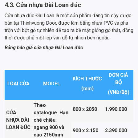
4.3. Cửa nhựa Đài Loan đúc
Cửa nhựa đúc Đài Loan là một sản phẩm đáng tin cậy được
bán tại Thinhvuong Door, được làm bằng nhựa PVC và pha
trộn với bột gỗ tự nhiên để tạo ra bề mặt giống gỗ thật, đồng
thời được phủ một lớp vân gỗ tự nhiên bên ngoài.
Bảng báo giá cửa nhựa Đài Loan đúc
ĐƠN GIÁ
KÍCH THƯỚC
BỘ
LOẠI CỬA
MODEL
(mm)
(VNĐ/Bộ)
Theo
800 x 2050
1.990.000
CỬA
catalogue. Hạn
NHỰA ĐÀI
chế chiều
LOAN ĐÚC
ngang 900 và
900 x 2.150
2.390.000
cao 2150mm