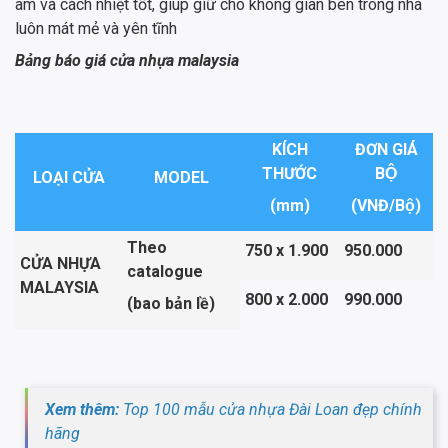
âm và cách nhiệt tốt, giúp giữ cho không gian bên trong nhà
luôn mát mẻ và yên tĩnh
Bảng báo giá cửa nhựa malaysia
KÍCH
ĐƠN GIÁ
THƯỚC
BỘ
LOẠI CỬA
MODEL
(mm)
(VNĐ/Bộ)
Theo
750 x 1.900
950.000
CỬA NHỰA
catalogue
MALAYSIA
800 x 2.000
990.000
(bao bản lề)
Xem thêm:
Top 100 mẫu cửa nhựa Đài Loan đẹp chính
hãng