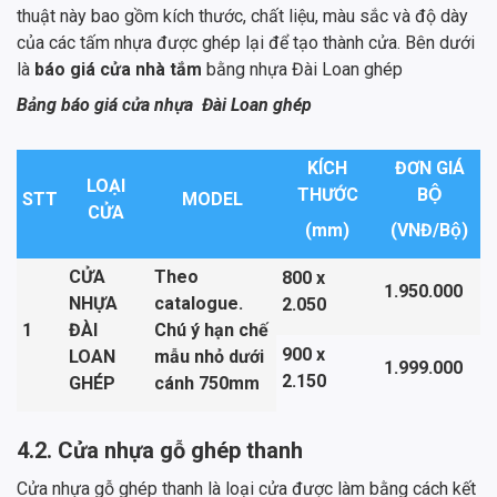
thuật này bao gồm kích thước, chất liệu, màu sắc và độ dày
của các tấm nhựa được ghép lại để tạo thành cửa. Bên dưới
là
báo giá cửa nhà tắm
bằng nhựa Đài Loan ghép
Bảng báo giá cửa nhựa Đài Loan ghép
KÍCH
ĐƠN GIÁ
LOẠI
THƯỚC
BỘ
STT
MODEL
CỬA
(mm)
(VNĐ/Bộ)
CỬA
Theo
800 x
1.950.000
NHỰA
catalogue.
2.050
1
ĐÀI
Chú ý hạn chế
900 x
LOAN
mẫu nhỏ dưới
1.999.000
2.150
GHÉP
cánh 750mm
4.2. Cửa nhựa gỗ ghép thanh
Cửa nhựa gỗ ghép thanh là loại cửa được làm bằng cách kết