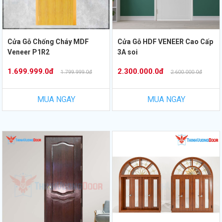
Cửa Gỗ Chống Cháy MDF
Cửa Gỗ HDF VENEER Cao Cấp
Veneer P1R2
3A soi
1.699.999.0đ
2.300.000.0đ
1.799.999.0đ
2.600.000.0đ
MUA NGAY
MUA NGAY