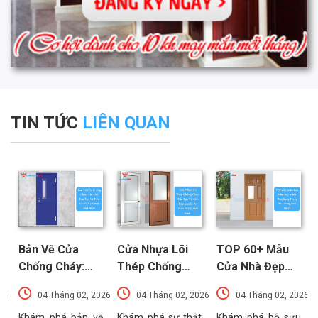
TIN TỨC
LIÊN QUAN
Bản Vẽ Cửa
Cửa Nhựa Lõi
TOP 60+ Mẫu
Chống Cháy:
Thép Chống
Cửa Nhà Đẹp
Chi Tiết Cấu
Cháy: Cấu Tạo
Hiện Đại, Sang
026
04 Tháng 02, 2026
04 Tháng 02, 2026
04 Tháng 02, 2026
Tạo Và Tiêu
Và Các Tiêu
Trọng Xu
t
Chuẩn Kỹ Thuật
Chuẩn An Toàn
Hướng Mới Nhất
u
Khám phá bản vẽ
Khám phá sự thật
Khám phá bộ sưu