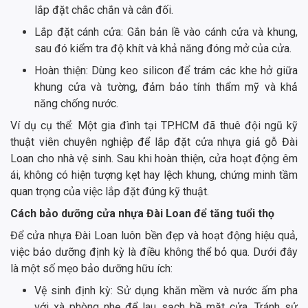
lắp đặt chắc chắn và cân đối.
Lắp đặt cánh cửa: Gắn bản lề vào cánh cửa và khung,
sau đó kiểm tra độ khít và khả năng đóng mở của cửa.
Hoàn thiện: Dùng keo silicon để trám các khe hở giữa
khung cửa và tường, đảm bảo tính thẩm mỹ và khả
năng chống nước.
Ví dụ cụ thể: Một gia đình tại TP.HCM đã thuê đội ngũ kỹ
thuật viên chuyên nghiệp để lắp đặt cửa nhựa giả gỗ Đài
Loan cho nhà vệ sinh. Sau khi hoàn thiện, cửa hoạt động êm
ái, không có hiện tượng kẹt hay lệch khung, chứng minh tầm
quan trọng của việc lắp đặt đúng kỹ thuật.
Cách bảo dưỡng cửa nhựa Đài Loan để tăng tuổi thọ
Để cửa nhựa Đài Loan luôn bền đẹp và hoạt động hiệu quả,
việc bảo dưỡng định kỳ là điều không thể bỏ qua. Dưới đây
là một số mẹo bảo dưỡng hữu ích:
Vệ sinh định kỳ: Sử dụng khăn mềm và nước ấm pha
với xà phòng nhẹ để lau sạch bề mặt cửa. Tránh sử