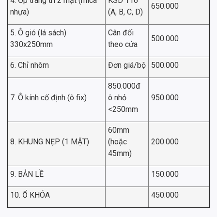
4. Ốp trang trí 2 mặt (mica
KSD 116
650.000
nhựa)
(A, B, C, D)
5. Ô gió (lá sách)
Cân đối
500.000
330x250mm
theo cửa
6. Chỉ nhôm
Đơn giá/bộ
500.000
850.000đ
7. Ô kính cố định (ô fix)
ô nhỏ
950.000
<250mm
60mm
8. KHUNG NẸP (1 MẶT)
(hoặc
200.000
45mm)
9. BẢN LỀ
150.000
10. Ổ KHÓA
450.000