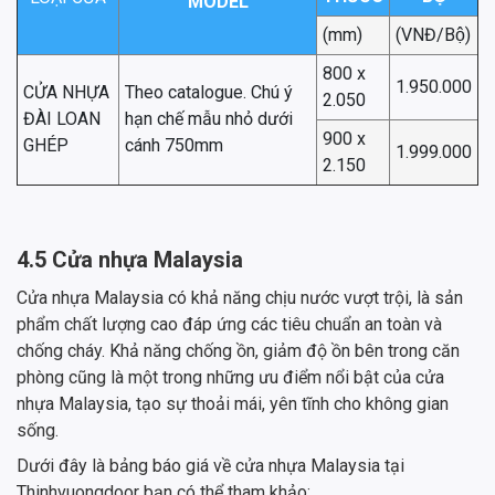
MODEL
(mm)
(VNĐ/Bộ)
800 x
1.950.000
CỬA NHỰA
Theo catalogue. Chú ý
2.050
ĐÀI LOAN
hạn chế mẫu nhỏ dưới
900 x
GHÉP
cánh 750mm
1.999.000
2.150
4.5 Cửa nhựa Malaysia
Cửa nhựa Malaysia có khả năng chịu nước vượt trội, là sản
phẩm chất lượng cao đáp ứng các tiêu chuẩn an toàn và
chống cháy. Khả năng chống ồn, giảm độ ồn bên trong căn
phòng cũng là một trong những ưu điểm nổi bật của cửa
nhựa Malaysia, tạo sự thoải mái, yên tĩnh cho không gian
sống.
Dưới đây là bảng báo giá về cửa nhựa Malaysia tại
Thinhvuongdoor bạn có thể tham khảo: