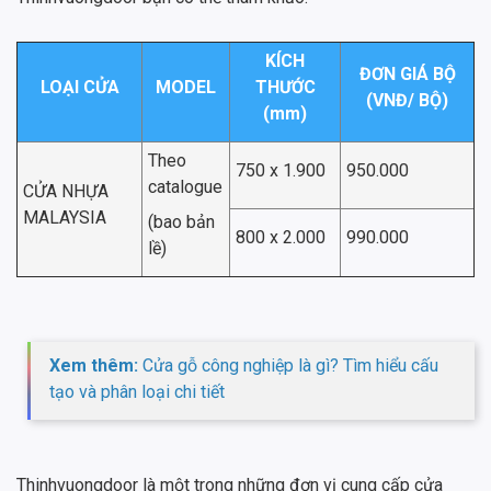
KÍCH
ĐƠN GIÁ BỘ
LOẠI CỬA
MODEL
THƯỚC
(VNĐ/ BỘ)
(mm)
Theo
750 x 1.900
950.000
catalogue
CỬA NHỰA
MALAYSIA
(bao bản
800 x 2.000
990.000
lề)
Xem thêm:
Cửa gỗ công nghiệp là gì? Tìm hiểu cấu
tạo và phân loại chi tiết
Thinhvuongdoor là một trong những đơn vị cung cấp cửa