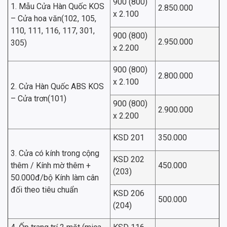
900 (800)
1. Mẫu Cửa Hàn Quốc KOS
2.850.000
x 2.100
– Cửa hoa văn(102, 105,
110, 111, 116, 117, 301,
900 (800)
2.950.000
305)
x 2.200
900 (800)
2.800.000
x 2.100
2. Cửa Hàn Quốc ABS KOS
– Cửa trơn(101)
900 (800)
2.900.000
x 2.200
KSD 201
350.000
3. Cửa có kính trong cộng
KSD 202
thêm / Kính mờ thêm +
450.000
(203)
50.000đ/bộ Kính làm cân
đối theo tiêu chuẩn
KSD 206
500.000
(204)