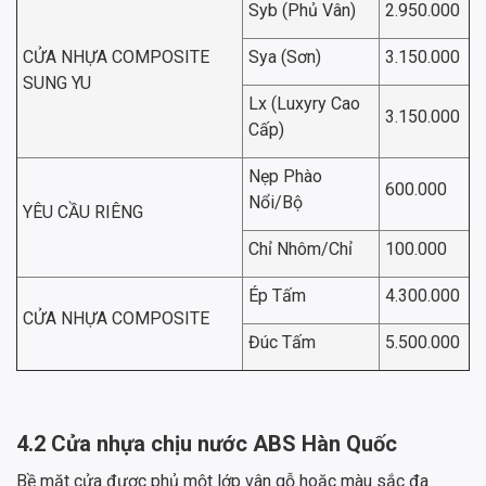
Syb (Phủ Vân)
2.950.000
CỬA NHỰA COMPOSITE
Sya (Sơn)
3.150.000
SUNG YU
Lx (Luxyry Cao
3.150.000
Cấp)
Nẹp Phào
600.000
Nổi/Bộ
YÊU CẦU RIÊNG
Chỉ Nhôm/Chỉ
100.000
Ép Tấm
4.300.000
CỬA NHỰA COMPOSITE
Đúc Tấm
5.500.000
4.2 Cửa nhựa chịu nước ABS Hàn Quốc
Bề mặt cửa được phủ một lớp vân gỗ hoặc màu sắc đa