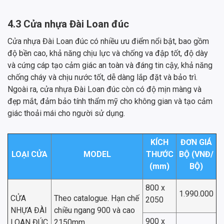
4.3 Cửa nhựa Đài Loan đúc
Cửa nhựa Đài Loan đúc có nhiều ưu điểm nổi bật, bao gồm
độ bền cao, khả năng chịu lực và chống va đập tốt, độ dày
và cứng cáp tạo cảm giác an toàn và đáng tin cậy, khả năng
chống cháy và chịu nước tốt, dễ dàng lắp đặt và bảo trì.
Ngoài ra, cửa nhựa Đài Loan đúc còn có độ mịn màng và
đẹp mắt, đảm bảo tính thẩm mỹ cho không gian và tạo cảm
giác thoải mái cho người sử dụng.
KÍCH
ĐƠN GIÁ
LOẠI CỬA
MODEL
THƯỚC
BỘ (VNĐ/
(mm)
BỘ)
800 x
1.990.000
CỬA
Theo catalogue. Hạn chế
2050
NHỰA ĐÀI
chiều ngang 900 và cao
900 x
LOAN ĐÚC
2150mm