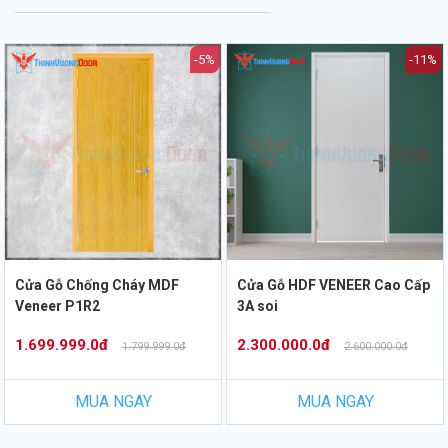
-5%
-11%
Cửa Gỗ Chống Cháy MDF
Cửa Gỗ HDF VENEER Cao Cấp
Veneer P1R2
3A soi
1.699.999.0đ
2.300.000.0đ
1.799.999.0đ
2.600.000.0đ
MUA NGAY
MUA NGAY