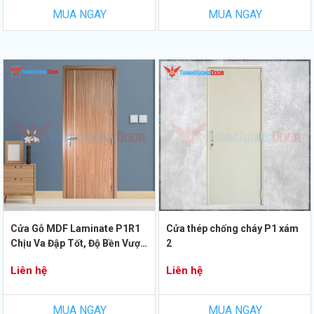
MUA NGAY
MUA NGAY
Cửa Gỗ MDF Laminate P1R1
Cửa thép chống cháy P1 xám
Chịu Va Đập Tốt, Độ Bền Vượt
2
Trội
Liên hệ
Liên hệ
MUA NGAY
MUA NGAY