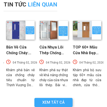
TIN TỨC
LIÊN QUAN
Bản Vẽ Cửa
Cửa Nhựa Lõi
TOP 60+ Mẫu
Chống Cháy:
Thép Chống
Cửa Nhà Đẹp
Chi Tiết Cấu
Cháy: Cấu Tạo
Hiện Đại, Sang
026
04 Tháng 02, 2026
04 Tháng 02, 2026
04 Tháng 02, 2026
Tạo Và Tiêu
Và Các Tiêu
Trọng Xu
t
Chuẩn Kỹ Thuật
Chuẩn An Toàn
Hướng Mới Nhất
u
Khám phá bản vẽ
Khám phá sự thật
Khám phá bộ sưu
a
cửa chống cháy
về khả năng chống
tập 60+ mẫu cửa
Mới Nhất
PCCC Mới Nhất
a
tiêu chuẩn từ
cháy của cửa nhựa
nhà đẹp từ cửa
g
Thịnh Vượng Door.
lõi thép. Bài viết
chính, cửa thông
g
Bài viết cung cấp
phân tích chi tiết
phòng đến cổng
g
thông số kỹ thuật,
cấu tạo, ưu điểm
nhà với đa dạng
n
sơ đồ cấu tạo và
và các tiêu chuẩn
chất liệu. Tư vấn
XEM TẤT CẢ
n
các lưu ý quan
an toàn PCCC mới
lựa chọn cửa bền