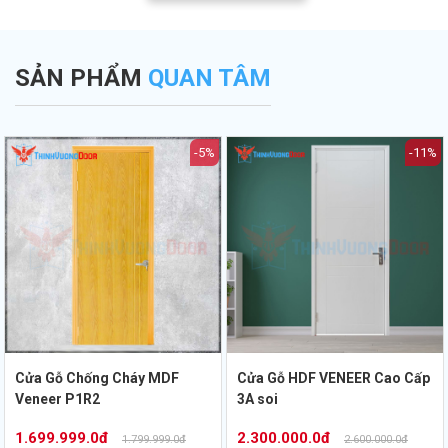
a
trọng khi thẩm
nhất hiện nay.
đẹp từ chuyên gia
.
định bản vẽ PCCC.
Thịnh Vượng Door.
SẢN PHẨM
QUAN TÂM
-5%
-11%
Cửa Gỗ Chống Cháy MDF
Cửa Gỗ HDF VENEER Cao Cấp
Veneer P1R2
3A soi
1.699.999.0đ
2.300.000.0đ
1.799.999.0đ
2.600.000.0đ