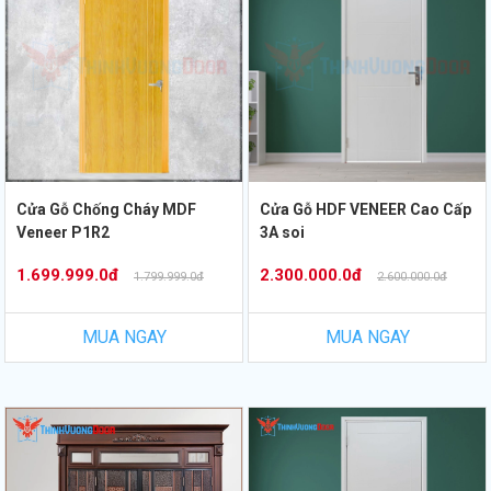
Cửa Gỗ Chống Cháy MDF
Cửa Gỗ HDF VENEER Cao Cấp
Veneer P1R2
3A soi
1.699.999.0đ
2.300.000.0đ
1.799.999.0đ
2.600.000.0đ
MUA NGAY
MUA NGAY