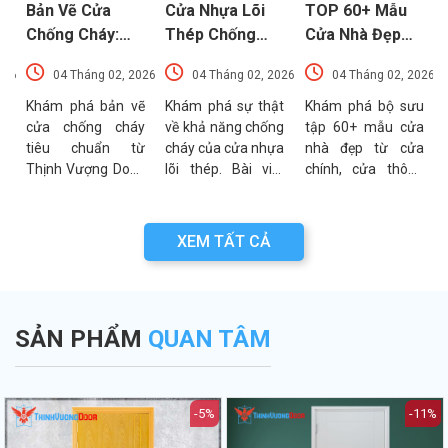
Bản Vẽ Cửa
Cửa Nhựa Lõi
TOP 60+ Mẫu
Chống Cháy:
Thép Chống
Cửa Nhà Đẹp
Chi Tiết Cấu
Cháy: Cấu Tạo
Hiện Đại, Sang
026
04 Tháng 02, 2026
04 Tháng 02, 2026
04 Tháng 02, 2026
Tạo Và Tiêu
Và Các Tiêu
Trọng Xu
t
Chuẩn Kỹ Thuật
Chuẩn An Toàn
Hướng Mới Nhất
u
Khám phá bản vẽ
Khám phá sự thật
Khám phá bộ sưu
a
cửa chống cháy
về khả năng chống
tập 60+ mẫu cửa
Mới Nhất
PCCC Mới Nhất
a
tiêu chuẩn từ
cháy của cửa nhựa
nhà đẹp từ cửa
g
Thịnh Vượng Door.
lõi thép. Bài viết
chính, cửa thông
g
Bài viết cung cấp
phân tích chi tiết
phòng đến cổng
g
thông số kỹ thuật,
cấu tạo, ưu điểm
nhà với đa dạng
n
sơ đồ cấu tạo và
và các tiêu chuẩn
chất liệu. Tư vấn
XEM TẤT CẢ
n
các lưu ý quan
an toàn PCCC mới
lựa chọn cửa bền
a
trọng khi thẩm
nhất hiện nay.
đẹp từ chuyên gia
.
định bản vẽ PCCC.
Thịnh Vượng Door.
SẢN PHẨM
QUAN TÂM
-5%
-11%