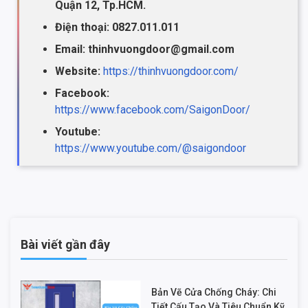
Quận 12, Tp.HCM.
Điện thoại: 0827.011.011
Email: thinhvuongdoor@gmail.com
Website:
https://thinhvuongdoor.com/
Facebook:
https://www.facebook.com/SaigonDoor/
Youtube:
https://www.youtube.com/@saigondoor
Bài viết gần đây
Bản Vẽ Cửa Chống Cháy: Chi
Tiết Cấu Tạo Và Tiêu Chuẩn Kỹ