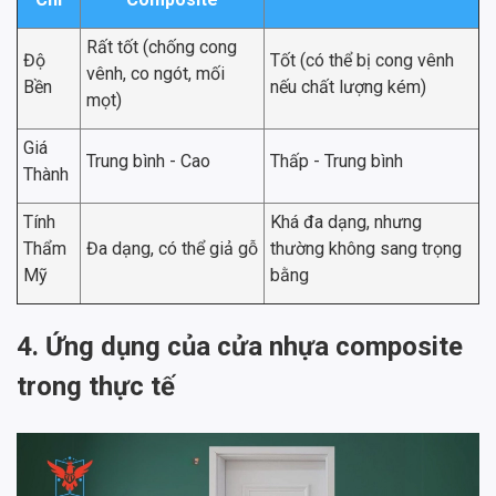
Rất tốt (chống cong
Độ
Tốt (có thể bị cong vênh
vênh, co ngót, mối
Bền
nếu chất lượng kém)
mọt)
Giá
Trung bình - Cao
Thấp - Trung bình
Thành
Tính
Khá đa dạng, nhưng
Thẩm
Đa dạng, có thể giả gỗ
thường không sang trọng
Mỹ
bằng
4. Ứng dụng của cửa nhựa composite
trong thực tế