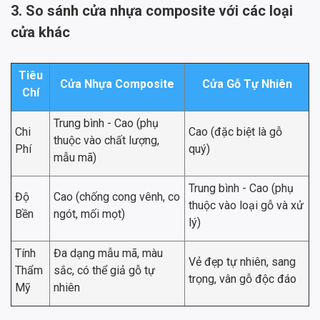
3. So sánh cửa nhựa composite với các loại
cửa khác
Tiêu
Cửa Nhựa Composite
Cửa Gỗ Tự Nhiên
Chí
Trung bình - Cao (phụ
Chi
Cao (đặc biệt là gỗ
thuộc vào chất lượng,
Phí
quý)
mẫu mã)
Trung bình - Cao (phụ
Độ
Cao (chống cong vênh, co
thuộc vào loại gỗ và xử
Bền
ngót, mối mọt)
lý)
Tính
Đa dạng mẫu mã, màu
Vẻ đẹp tự nhiên, sang
Thẩm
sắc, có thể giả gỗ tự
trọng, vân gỗ độc đáo
Mỹ
nhiên