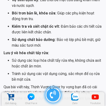
và nước sạch.
Bôi trơn bản lề, khóa cửa:
Giúp các phụ kiện hoạt
động trơn tru.
Kiểm tra và siết chặt ốc vít:
Đảm bảo các chi tiết cửa
được liên kết chắc chắn.
Sử dụng chất bảo dưỡng:
Bảo vệ lớp phủ bề mặt, giữ
màu sắc tươi mới.
Lưu ý về hóa chất tẩy rửa:
Sử dụng các loại hóa chất tẩy rửa nhẹ, không chứa axit
hoặc chất ăn mòn.
Tránh sử dụng các vật dụng cứng, sắc nhọn để cọ rửa
bề mặt cửa.
Qua bài viết này, Thịnh Vượng Door hy vọng bạn đã có cái
nhìn tổng quan từ cấu tạo,
ưu nhược điểm cửa nhựa
composite
đến ứng dụng thực tế và kinh nghiệm lựa chọn,
sử dụng.
Giỏ hàng
Chat Face
Zalo
Youtube