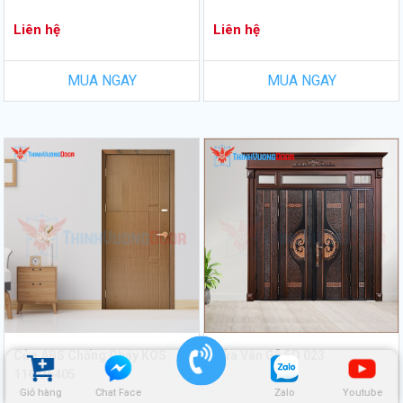
Liên hệ
Liên hệ
MUA NGAY
MUA NGAY
Cửa ABS Chống Cháy KOS
Cửa Vân Gỗ 5D 023
116 U6405
Giỏ hàng
Chat Face
Zalo
Youtube