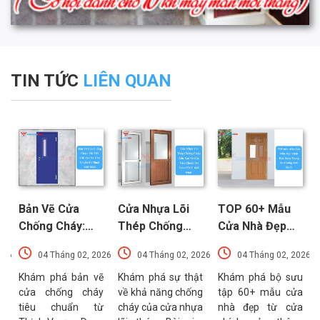
TIN TỨC
LIÊN QUAN
Bản Vẽ Cửa
Cửa Nhựa Lõi
TOP 60+ Mẫu
Chống Cháy:
Thép Chống
Cửa Nhà Đẹp
Chi Tiết Cấu
Cháy: Cấu Tạo
Hiện Đại, Sang
026
04 Tháng 02, 2026
04 Tháng 02, 2026
04 Tháng 02, 2026
Tạo Và Tiêu
Và Các Tiêu
Trọng Xu
t
Chuẩn Kỹ Thuật
Chuẩn An Toàn
Hướng Mới Nhất
u
Khám phá bản vẽ
Khám phá sự thật
Khám phá bộ sưu
a
cửa chống cháy
về khả năng chống
tập 60+ mẫu cửa
Mới Nhất
PCCC Mới Nhất
a
tiêu chuẩn từ
cháy của cửa nhựa
nhà đẹp từ cửa