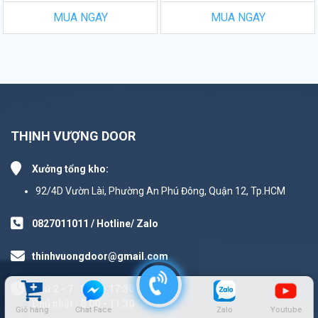
MUA NGAY
MUA NGAY
THỊNH VƯỢNG DOOR
Xưởng tổng kho:
92/4D Vườn Lài, Phường An Phú Đông, Quận 12, Tp.HCM
0827011011 / Hotline/ Zalo
thinhvuongdoor@gmail.com
Thứ 2 - 7 : 8:00 - 17:30
Chủ nhật : 8:00 - 11:30
Giỏ hàng
Chat Face
Zalo
Youtube