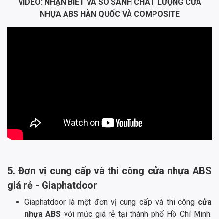
VIDEO: NHẬN BIẾT VÀ SO SÁNH CHẤT LƯỢNG CỬA
NHỰA ABS HÀN QUỐC VÀ COMPOSITE
5. Đơn vị cung cấp và thi công cửa nhựa ABS
giá rẻ - Giaphatdoor
Giaphatdoor là một đơn vị cung cấp và thi công
cửa
nhựa ABS
với mức giá rẻ tại thành phố Hồ Chí Minh.