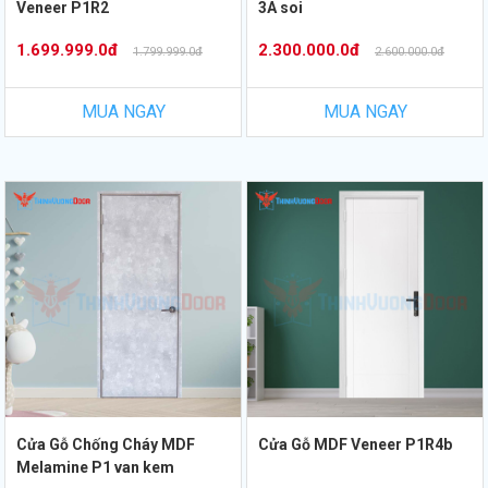
Veneer P1R2
3A soi
1.699.999.0đ
2.300.000.0đ
1.799.999.0đ
2.600.000.0đ
MUA NGAY
MUA NGAY
Cửa Gỗ Chống Cháy MDF
Cửa Gỗ MDF Veneer P1R4b
Melamine P1 van kem