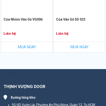
Cửa Nhôm Vân Gỗ VG006
Cửa Vân Gỗ 5D 023
Liên hệ
Liên hệ
MUA NGAY
MUA NGAY
THỊNH VƯỢNG DOOR
Xưởng tổng kho:
92/4D Vườn Lài, Phường An Phú Đông, Quận 12, Tp.HCM