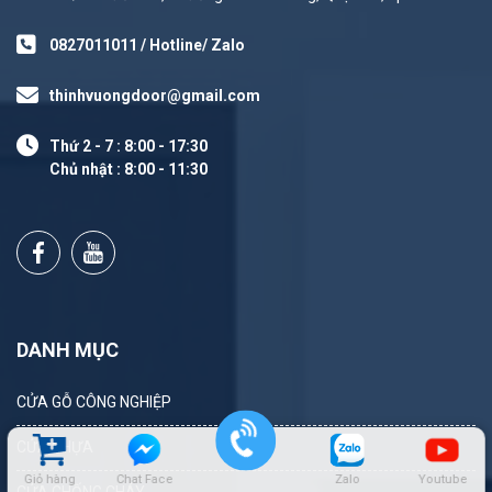
0827011011 / Hotline/ Zalo
thinhvuongdoor@gmail.com
Thứ 2 - 7 : 8:00 - 17:30
Chủ nhật : 8:00 - 11:30
DANH MỤC
CỬA GỖ CÔNG NGHIỆP
CỬA NHỰA
Giỏ hàng
Chat Face
Zalo
Youtube