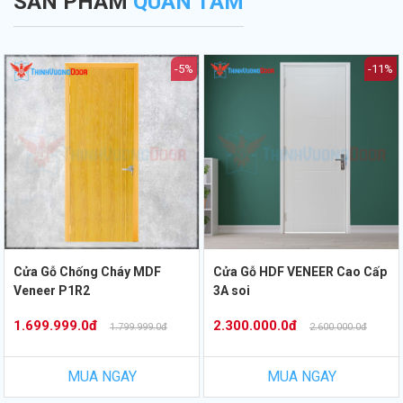
SẢN PHẨM
QUAN TÂM
-5%
-11%
Cửa Gỗ Chống Cháy MDF
Cửa Gỗ HDF VENEER Cao Cấp
Veneer P1R2
3A soi
1.699.999.0đ
2.300.000.0đ
1.799.999.0đ
2.600.000.0đ
MUA NGAY
MUA NGAY