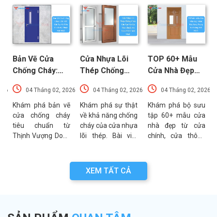
Bản Vẽ Cửa
Cửa Nhựa Lõi
TOP 60+ Mẫu
Chống Cháy:
Thép Chống
Cửa Nhà Đẹp
Chi Tiết Cấu
Cháy: Cấu Tạo
Hiện Đại, Sang
026
04 Tháng 02, 2026
04 Tháng 02, 2026
04 Tháng 02, 2026
Tạo Và Tiêu
Và Các Tiêu
Trọng Xu
t
Chuẩn Kỹ Thuật
Chuẩn An Toàn
Hướng Mới Nhất
u
Khám phá bản vẽ
Khám phá sự thật
Khám phá bộ sưu
a
cửa chống cháy
về khả năng chống
tập 60+ mẫu cửa
Mới Nhất
PCCC Mới Nhất
a
tiêu chuẩn từ
cháy của cửa nhựa
nhà đẹp từ cửa
g
Thịnh Vượng Door.
lõi thép. Bài viết
chính, cửa thông
g
Bài viết cung cấp
phân tích chi tiết
phòng đến cổng
g
thông số kỹ thuật,
cấu tạo, ưu điểm
nhà với đa dạng
n
sơ đồ cấu tạo và
và các tiêu chuẩn
chất liệu. Tư vấn
XEM TẤT CẢ
n
các lưu ý quan
an toàn PCCC mới
lựa chọn cửa bền
a
trọng khi thẩm
nhất hiện nay.
đẹp từ chuyên gia
.
định bản vẽ PCCC.
Thịnh Vượng Door.