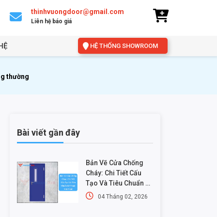
thinhvuongdoor@gmail.com
Liên hệ báo giá
HỆ
HỆ THỐNG SHOWROOM
ng thường
Bài viết gần đây
Bản Vẽ Cửa Chống
Cháy: Chi Tiết Cấu
Tạo Và Tiêu Chuẩn Kỹ
Thuật Mới Nhất
04 Tháng 02, 2026