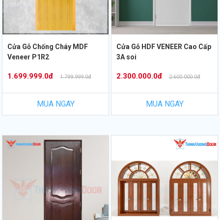
Cửa Gỗ Chống Cháy MDF
Cửa Gỗ HDF VENEER Cao Cấp
Veneer P1R2
3A soi
1.699.999.0đ
2.300.000.0đ
1.799.999.0đ
2.600.000.0đ
MUA NGAY
MUA NGAY