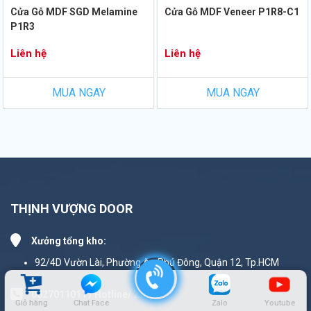
Cửa Gỗ MDF SGD Melamine
Cửa Gỗ MDF Veneer P1R8-C1
P1R3
Liên hệ
Liên hệ
MUA NGAY
MUA NGAY
THỊNH VƯỢNG DOOR
Xưởng tổng kho:
92/4D Vườn Lài, Phường An Phú Đông, Quận 12, Tp.HCM
0827011011 / Hotline/ Zalo
Giỏ hàng
Chat Face
Zalo
Youtube