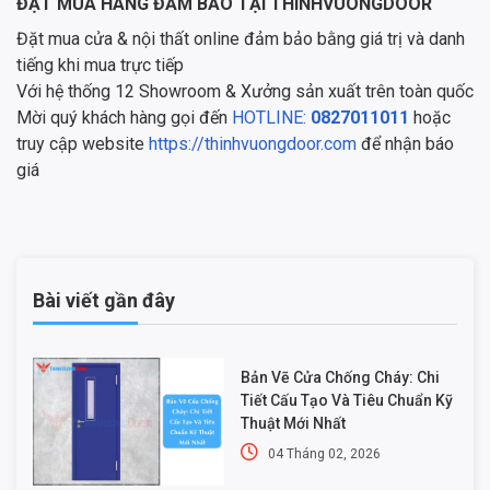
ĐẶT MUA HÀNG ĐẢM BẢO TẠI THINHVUONGDOOR
Đặt mua cửa & nội thất online đảm bảo bằng giá trị và danh
tiếng khi mua trực tiếp
Với hệ thống 12 Showroom & Xưởng sản xuất trên toàn quốc
Mời quý khách hàng gọi đến
HOTLINE:
0827011011
hoặc
truy cập website
https://thinhvuongdoor.com
để nhận báo
giá
Bài viết gần đây
Bản Vẽ Cửa Chống Cháy: Chi
Tiết Cấu Tạo Và Tiêu Chuẩn Kỹ
Thuật Mới Nhất
04 Tháng 02, 2026