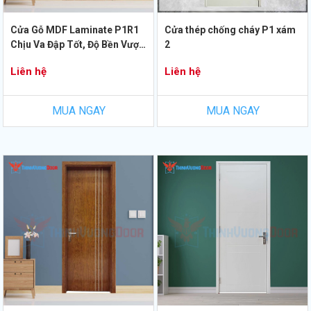
Cửa Gỗ MDF Laminate P1R1
Cửa thép chống cháy P1 xám
Chịu Va Đập Tốt, Độ Bền Vượt
2
Trội
Liên hệ
Liên hệ
MUA NGAY
MUA NGAY