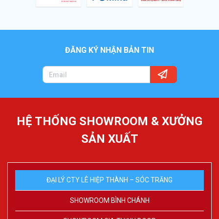
ĐĂNG KÝ NHẬN BẢN TIN
HỆ THỐNG SHOWROOM & XƯỞNG
SẢN XUẤT
ĐẠI LÝ CTY LÊ HIỆP THÀNH – SÓC TRĂNG
SHOWROOM BÌNH CHÁNH