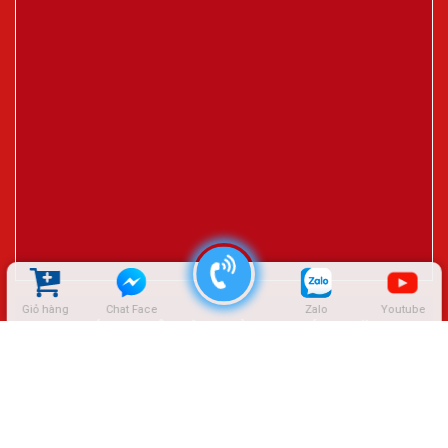
Giỏ hàng
Chat Face
Zalo
Youtube
ĐẠI LÝ CTY LÊ HIỆP THÀNH – SÓC TRĂNG