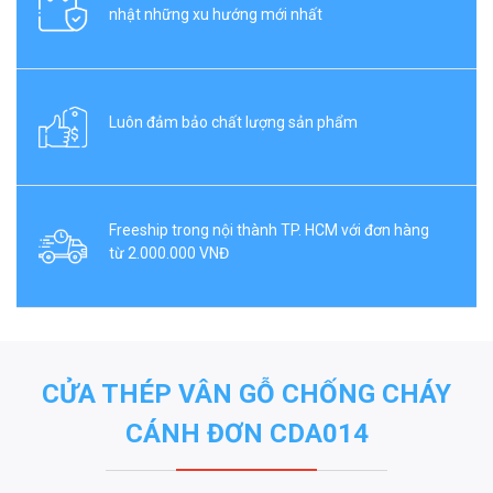
nhật những xu hướng mới nhất
Luôn đảm bảo chất lượng sản phẩm
Freeship trong nội thành TP. HCM với đơn hàng
từ 2.000.000 VNĐ
CỬA THÉP VÂN GỖ CHỐNG CHÁY
CÁNH ĐƠN CDA014