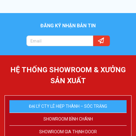
ĐĂNG KÝ NHẬN BẢN TIN
HỆ THỐNG SHOWROOM & XƯỞNG
SẢN XUẤT
ĐẠI LÝ CTY LÊ HIỆP THÀNH – SÓC TRĂNG
SHOWROOM BÌNH CHÁNH
SHOWROOM GIA THỊNH DOOR