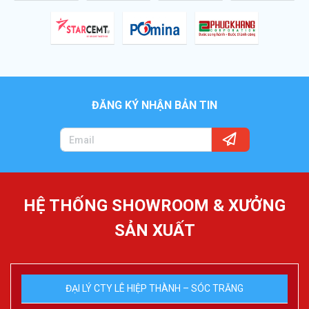
ĐĂNG KÝ NHẬN BẢN TIN
HỆ THỐNG SHOWROOM & XƯỞNG
SẢN XUẤT
ĐẠI LÝ CTY LÊ HIỆP THÀNH – SÓC TRĂNG