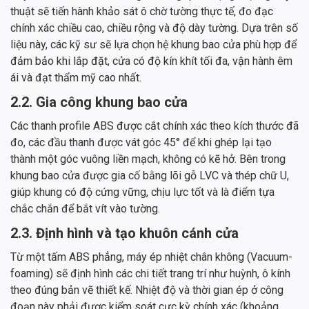
thuật sẽ tiến hành khảo sát ô chờ tường thực tế, đo đạc
chính xác chiều cao, chiều rộng và độ dày tường. Dựa trên số
liệu này, các kỹ sư sẽ lựa chọn hệ khung bao cửa phù hợp để
đảm bảo khi lắp đặt, cửa có độ kín khít tối đa, vận hành êm
ái và đạt thẩm mỹ cao nhất.
2.2. Gia công khung bao cửa
Các thanh profile ABS được cắt chính xác theo kích thước đã
đo, các đầu thanh được vát góc 45° để khi ghép lại tạo
thành một góc vuông liền mạch, không có kẽ hở. Bên trong
khung bao cửa được gia cố bằng lõi gỗ LVC và thép chữ U,
giúp khung có độ cứng vững, chịu lực tốt và là điểm tựa
chắc chắn để bắt vít vào tường.
2.3. Định hình và tạo khuôn cánh cửa
Từ một tấm ABS phẳng, máy ép nhiệt chân không (Vacuum-
foaming) sẽ định hình các chi tiết trang trí như huỳnh, ô kính
theo đúng bản vẽ thiết kế. Nhiệt độ và thời gian ép ở công
đoạn này phải được kiểm soát cực kỳ chính xác (khoảng