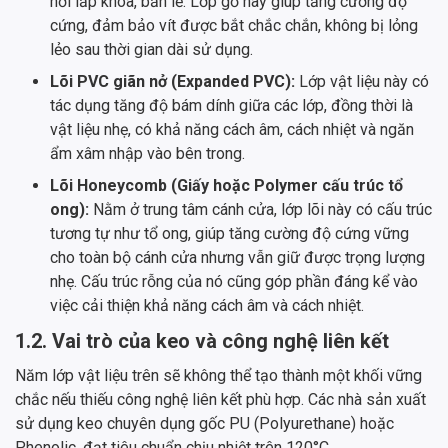
nơi lắp khóa, bản lề. Lớp gỗ này giúp tăng cường độ
cứng, đảm bảo vít được bắt chắc chắn, không bị lỏng
lẻo sau thời gian dài sử dụng.
Lõi PVC giãn nở (Expanded PVC):
Lớp vật liệu này có
tác dụng tăng độ bám dính giữa các lớp, đồng thời là
vật liệu nhẹ, có khả năng cách âm, cách nhiệt và ngăn
ẩm xâm nhập vào bên trong.
Lõi Honeycomb (Giấy hoặc Polymer cấu trúc tổ
ong):
Nằm ở trung tâm cánh cửa, lớp lõi này có cấu trúc
tương tự như tổ ong, giúp tăng cường độ cứng vững
cho toàn bộ cánh cửa nhưng vẫn giữ được trọng lượng
nhẹ. Cấu trúc rỗng của nó cũng góp phần đáng kể vào
việc cải thiện khả năng cách âm và cách nhiệt.
1.2. Vai trò của keo và công nghệ liên kết
Năm lớp vật liệu trên sẽ không thể tạo thành một khối vững
chắc nếu thiếu công nghệ liên kết phù hợp. Các nhà sản xuất
sử dụng keo chuyên dụng gốc PU (Polyurethane) hoặc
Phenolic, đạt tiêu chuẩn chịu nhiệt trên 120°C.