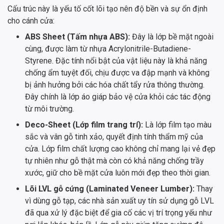
Cấu trúc này là yếu tố cốt lõi tạo nên độ bền và sự ổn định
cho cánh cửa:
ABS Sheet (Tấm nhựa ABS):
Đây là lớp bề mặt ngoài
cùng, được làm từ nhựa Acrylonitrile-Butadiene-
Styrene. Đặc tính nổi bật của vật liệu này là khả năng
chống ẩm tuyệt đối, chịu được va đập mạnh và không
bị ảnh hưởng bởi các hóa chất tẩy rửa thông thường.
Đây chính là lớp áo giáp bảo vệ cửa khỏi các tác động
từ môi trường.
Deco-Sheet (Lớp film trang trí):
Là lớp film tạo màu
sắc và vân gỗ tinh xảo, quyết định tính thẩm mỹ của
cửa. Lớp film chất lượng cao không chỉ mang lại vẻ đẹp
tự nhiên như gỗ thật mà còn có khả năng chống trầy
xước, giữ cho bề mặt cửa luôn mới đẹp theo thời gian.
Lõi LVL gỗ cứng (Laminated Veneer Lumber):
Thay
vì dùng gỗ tạp, các nhà sản xuất uy tín sử dụng gỗ LVL
đã qua xử lý đặc biệt để gia cố các vị trí trọng yếu như