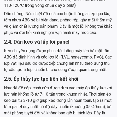
110-120°C trong vòng chưa đầy 2 phút).
Dẫn chứng: Nếu nhiệt độ quá cao hoặc thời gian ép quá lâu,
tấm nhựa ABS sẽ bị biến dạng, phồng rộp, gây mất thẩm mỹ
và giảm chất lượng sản phẩm. Đây là một lỗi không thể khắc
phục và đòi hỏi kinh nghiệm vận hành máy móc cao.
2.4. Dán keo và lắp lõi panel
Keo chuyên dụng được phun đều bằng máy lên bề mặt tấm
ABS đã định hình và các lớp lõi (LVL, honeycomb, PVC). Các
lớp vật liệu sau đó được xếp chồng lên nhau theo đúng thứ
tự cấu tạo 5 lớp, chuẩn bị cho công đoạn quan trọng nhất.
2.5. Ép thủy lực tạo liên kết khối
Như đã đề cập, cánh cửa được đưa vào máy ép thủy lực với
lực nén khổng lồ từ 7-10 tấn trong khuôn nhiệt. Thời gian ép
kéo dài từ 3-10 giờ giúp keo đóng rắn hoàn toàn, tạo ra một
tấm panel duy nhất có độ dày chuẩn (khoảng 35-40mm), bề
mặt phẳng tuyệt đối và không bao giờ bị tách lớp. Đây là