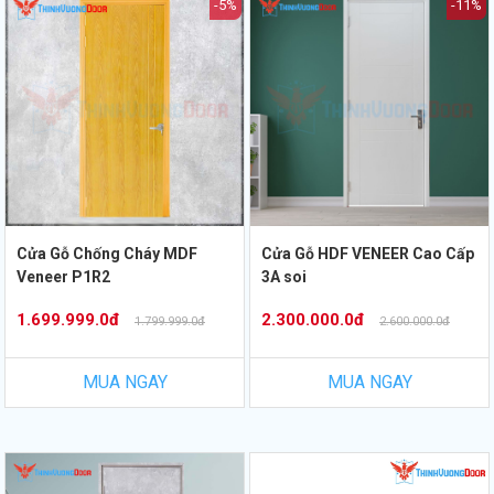
-5%
-11%
Cửa Gỗ Chống Cháy MDF
Cửa Gỗ HDF VENEER Cao Cấp
Veneer P1R2
3A soi
1.699.999.0đ
2.300.000.0đ
1.799.999.0đ
2.600.000.0đ
MUA NGAY
MUA NGAY