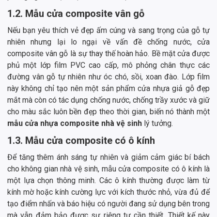
1.2. Mẫu cửa composite vân gỗ
Nếu bạn yêu thích vẻ đẹp ấm cúng và sang trọng của gỗ tự
nhiên nhưng lại lo ngại về vấn đề chống nước, cửa
composite vân gỗ là sự thay thế hoàn hảo. Bề mặt cửa được
phủ một lớp film PVC cao cấp, mô phỏng chân thực các
đường vân gỗ tự nhiên như óc chó, sồi, xoan đào. Lớp film
này không chỉ tạo nên một sản phẩm cửa nhựa giả gỗ đẹp
mắt mà còn có tác dụng chống nước, chống trầy xước và giữ
cho màu sắc luôn bền đẹp theo thời gian, biến nó thành một
mẫu cửa nhựa composite nhà vệ sinh
lý tưởng.
1.3. Mẫu cửa composite có ô kính
Để tăng thêm ánh sáng tự nhiên và giảm cảm giác bí bách
cho không gian nhà vệ sinh, mẫu cửa composite có ô kính là
một lựa chọn thông minh. Các ô kính thường được làm từ
kính mờ hoặc kính cường lực với kích thước nhỏ, vừa đủ để
tạo điểm nhấn và báo hiệu có người đang sử dụng bên trong
mà vẫn đảm bảo được sự riêng tư cần thiết. Thiết kế này