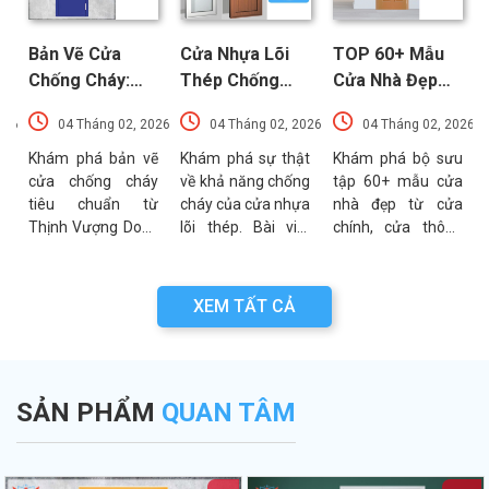
Bản Vẽ Cửa
Cửa Nhựa Lõi
TOP 60+ Mẫu
Chống Cháy:
Thép Chống
Cửa Nhà Đẹp
Chi Tiết Cấu
Cháy: Cấu Tạo
Hiện Đại, Sang
026
04 Tháng 02, 2026
04 Tháng 02, 2026
04 Tháng 02, 2026
Tạo Và Tiêu
Và Các Tiêu
Trọng Xu
t
Chuẩn Kỹ Thuật
Chuẩn An Toàn
Hướng Mới Nhất
u
Khám phá bản vẽ
Khám phá sự thật
Khám phá bộ sưu
a
cửa chống cháy
về khả năng chống
tập 60+ mẫu cửa
Mới Nhất
PCCC Mới Nhất
a
tiêu chuẩn từ
cháy của cửa nhựa
nhà đẹp từ cửa
g
Thịnh Vượng Door.
lõi thép. Bài viết
chính, cửa thông
g
Bài viết cung cấp
phân tích chi tiết
phòng đến cổng
g
thông số kỹ thuật,
cấu tạo, ưu điểm
nhà với đa dạng
n
sơ đồ cấu tạo và
và các tiêu chuẩn
chất liệu. Tư vấn
XEM TẤT CẢ
n
các lưu ý quan
an toàn PCCC mới
lựa chọn cửa bền
a
trọng khi thẩm
nhất hiện nay.
đẹp từ chuyên gia
.
định bản vẽ PCCC.
Thịnh Vượng Door.
SẢN PHẨM
QUAN TÂM