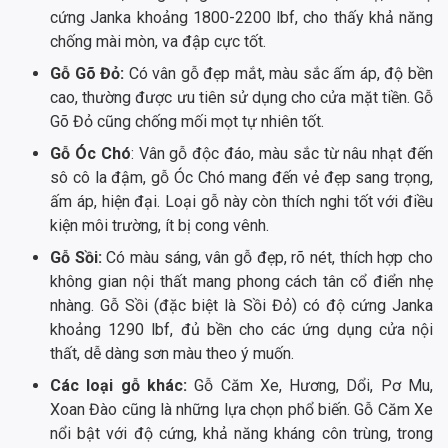
cứng Janka khoảng 1800-2200 lbf, cho thấy khả năng
chống mài mòn, va đập cực tốt.
Gỗ Gõ Đỏ:
Có vân gỗ đẹp mắt, màu sắc ấm áp, độ bền
cao, thường được ưu tiên sử dụng cho cửa mặt tiền. Gỗ
Gõ Đỏ cũng chống mối mọt tự nhiên tốt.
Gỗ Óc Chó
: Vân gỗ độc đáo, màu sắc từ nâu nhạt đến
sô cô la đậm, gỗ Óc Chó mang đến vẻ đẹp sang trọng,
ấm áp, hiện đại. Loại gỗ này còn thích nghi tốt với điều
kiện môi trường, ít bị cong vênh.
Gỗ Sồi:
Có màu sáng, vân gỗ đẹp, rõ nét, thích hợp cho
không gian nội thất mang phong cách tân cổ điển nhẹ
nhàng. Gỗ Sồi (đặc biệt là Sồi Đỏ) có độ cứng Janka
khoảng 1290 lbf, đủ bền cho các ứng dụng cửa nội
thất, dễ dàng sơn màu theo ý muốn.
Các loại gỗ khác:
Gỗ Căm Xe, Hương, Dổi, Pơ Mu,
Xoan Đào cũng là những lựa chọn phổ biến. Gỗ Căm Xe
nổi bật với độ cứng, khả năng kháng côn trùng, trong