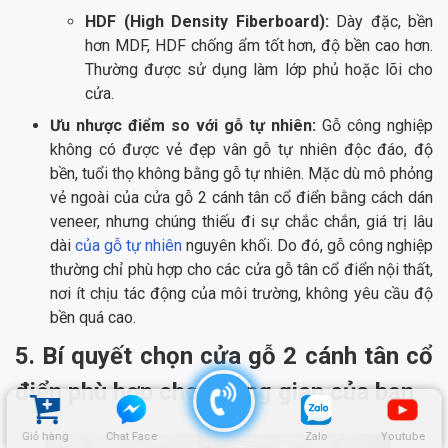
HDF (High Density Fiberboard):
Dày đặc, bền
hơn MDF, HDF chống ẩm tốt hơn, độ bền cao hơn.
Thường được sử dụng làm lớp phủ hoặc lõi cho
cửa.
Ưu nhược điểm so với gỗ tự nhiên:
Gỗ công nghiệp
không có được vẻ đẹp vân gỗ tự nhiên độc đáo, độ
bền, tuổi thọ không bằng gỗ tự nhiên. Mặc dù mô phỏng
vẻ ngoài của cửa gỗ 2 cánh tân cổ điển bằng cách dán
veneer, nhưng chúng thiếu đi sự chắc chắn, giá trị lâu
dài
của gỗ tự nhiên
nguyên khối. Do đó, gỗ công nghiệp
thường chỉ phù hợp cho các cửa gỗ tân cổ điển nội thất,
nơi ít chịu tác động của môi trường, không yêu cầu độ
bền quá cao.
5. Bí quyết chọn cửa gỗ 2 cánh tân cổ
điển phù hợp cho không gian của bạn
Giỏ hàng
Chat Face
Zalo
Youtube