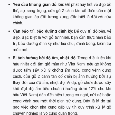
Yêu cầu không gian đủ lớn:
Để phát huy hết vẻ đẹp bề
thế, sự sang trọng, cửa gỗ 2 cánh tân cổ điển cần một
không gian lắp đặt tương xứng, đặc biệt là đối với cửa
chính.
Cần bảo trì, bảo dưỡng định kỳ
: Để duy trì độ bền, vẻ
đẹp, đặc biệt là với gỗ tự nhiên, bạn cần thực hiện bảo
trì, bảo dưỡng định kỳ như lau chùi, đánh bóng, kiểm tra
mối mọt.
Bị ảnh hưởng bởi độ ẩm, nhiệt độ:
Trong điều kiện khí
hậu nhiệt đới ẩm gió mùa như Việt Nam, nếu gỗ không
được tẩm sấy, xử lý chống ẩm mốc, cong vênh đúng
cách, cửa gỗ 2 cánh tân cổ điển bị ảnh hưởng bởi sự
thay đổi của độ ẩm, nhiệt độ. Ví dụ, gỗ chưa được sấy
khô đạt độ ẩm tiêu chuẩn (thường dưới 12% cho khí
hậu Việt Nam) dẫn đến hiện tượng co ngót, nứt nẻ hoặc
cong vênh sau một thời gian sử dụng. Đây là lý do tại
sao việc chọn nhà cung cấp uy tín quy trình xử lý gỗ
chuyên nghiệp là vô cùng quan trọng.