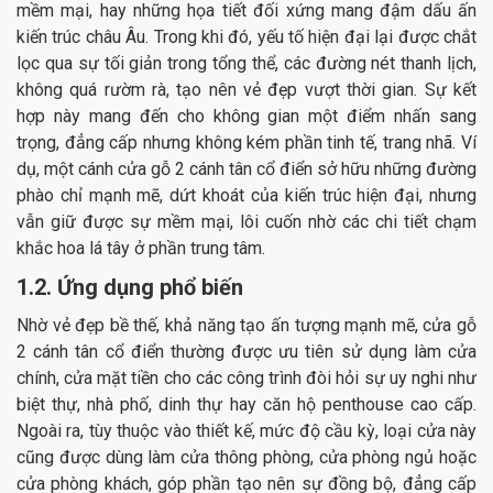
mềm mại, hay những họa tiết đối xứng mang đậm dấu ấn
kiến trúc châu Âu. Trong khi đó, yếu tố hiện đại lại được chắt
lọc qua sự tối giản trong tổng thể, các đường nét thanh lịch,
không quá rườm rà, tạo nên vẻ đẹp vượt thời gian. Sự kết
hợp này mang đến cho không gian một điểm nhấn sang
trọng, đẳng cấp nhưng không kém phần tinh tế, trang nhã. Ví
dụ, một cánh cửa gỗ 2 cánh tân cổ điển sở hữu những đường
phào chỉ mạnh mẽ, dứt khoát của kiến trúc hiện đại, nhưng
vẫn giữ được sự mềm mại, lôi cuốn nhờ các chi tiết chạm
khắc hoa lá tây ở phần trung tâm.
1.2. Ứng dụng phổ biến
Nhờ vẻ đẹp bề thế, khả năng tạo ấn tượng mạnh mẽ, cửa gỗ
2 cánh tân cổ điển thường được ưu tiên sử dụng làm cửa
chính, cửa mặt tiền cho các công trình đòi hỏi sự uy nghi như
biệt thự, nhà phố, dinh thự hay căn hộ penthouse cao cấp.
Ngoài ra, tùy thuộc vào thiết kế, mức độ cầu kỳ, loại cửa này
cũng được dùng làm cửa thông phòng, cửa phòng ngủ hoặc
cửa phòng khách, góp phần tạo nên sự đồng bộ, đẳng cấp